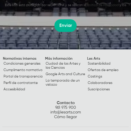
Este sitio está protegido por reCAPTCHA y se aplican la
Política de Privacidad
y los
Términos de Servicio
de Google.
Enviar
Normativas internas
Más información
Les Arts
Condiciones generales
Ciudad de las Artes y
Sostenibilidad
las Ciencias
Cumplimento normativo
Ofertas de empleo
Google Arts and Culture
Portal de transparencia
Castings
La temporada de un
Perfil de contratante
Colaboradores
vistazo
Accesibilidad
Suscripciones
Contacto
961 975 900
info@lesarts.com
Cómo llegar