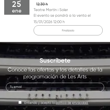
25
12:30 h
Teatre Martín i Soler
ene
El evento se pondrá a la venta el
15/01/2026 12:00 h
Finalizado
Suscríbete
Conoce las ofertas y los detalles de la
programación de Les Arts
Entiendo y acepto la
política de privacidad.