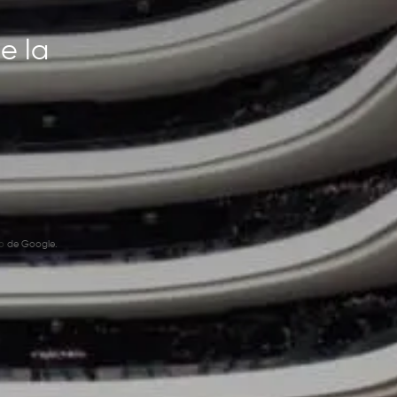
e la
o
de Google.