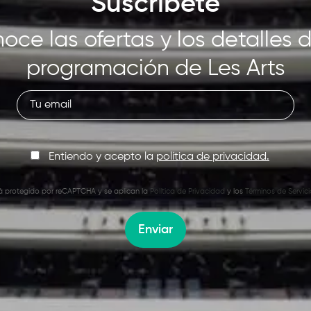
Suscríbete
oce las ofertas y los detalles d
programación de Les Arts
Entiendo y acepto la
política de privacidad.
stá protegido por reCAPTCHA y se aplican la
Política de Privacidad
y los
Términos de Servici
Enviar