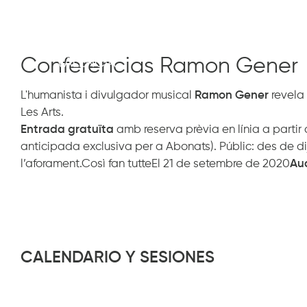
lunes 21 septiembre
Auditori
Conferencias Ramon Gener
L'humanista i divulgador musical
Ramon Gener
revela 
Les Arts.
Entrada gratuïta
amb reserva prèvia en línia a partir
anticipada exclusiva per a Abonats). Públic: des de di
l’aforament.Così fan tutteEl 21 de setembre de 2020
Aud
CALENDARIO Y SESIONES