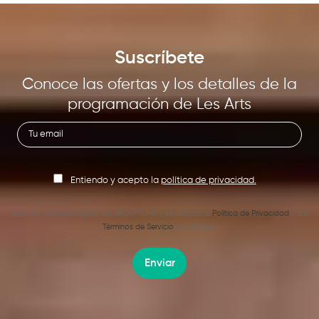
Suscríbete
Conoce las ofertas y los detalles de la
programación de Les Arts
Entiendo y acepto la
política de privacidad.
Este sitio está protegido por reCAPTCHA y se aplican la
Política de Privacidad
y los
Términos de Servicio
de Google.
Enviar