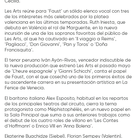
Cecilia.
Les Arts reúne para ‘Faust’ un sólido elenco vocal con tres
de los intérpretes más celebrados por la platea
valenciana en las últimas temporadas. Ruth Iniesta, que
debuta en València el rol de Marguerite, en la nueva
incursión de una de las sopranos favoritas del público de
Les Arts, al que ha cautivado en ‘Il viaggio a Reims’,
‘Pagliacci’, ‘Don Giovanni’, ‘Pan y Toros’ o ‘Doña
Francisquita’.
El tenor peruano Iván Ayón-Rivas, vencedor indiscutible de
la nueva producción que estrenó Les Arts el pasado mayo
de ‘L’heure espagnole’ y ‘Gianni Schicchi’, canta el papel
de Faust, con el que cosechó uno de los primeros éxitos de
su ascendente carrera en su presentación artística en La
Fenice de Venecia.
El barítono italiano Alex Esposito, habitual en los repartos
de los principales teatros del circuito, cierra la terna
protagonista como Méphistophélès, en un nuevo papel en
la Sala Principal que suma a sus anteriores trabajos como
el debut de los cuatro roles de villano en ‘Les Contes
d’Hoffmann’ o Enrico VIII en ‘Anna Bolena’.
Ekaterine Buachidze (Siebel), Florian Sempey (Valentin),