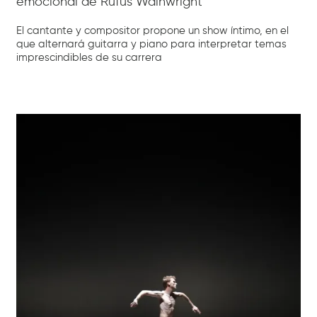
emocional de Rufus Wainwright
El cantante y compositor propone un show íntimo, en el
que alternará guitarra y piano para interpretar temas
imprescindibles de su carrera