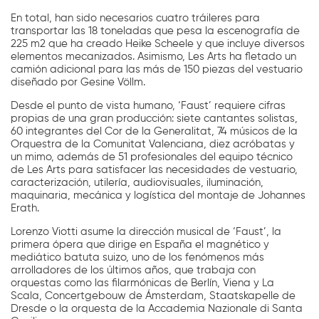
En total, han sido necesarios cuatro tráileres para
transportar las 18 toneladas que pesa la escenografía de
225 m2 que ha creado Heike Scheele y que incluye diversos
elementos mecanizados. Asimismo, Les Arts ha fletado un
camión adicional para las más de 150 piezas del vestuario
diseñado por Gesine Völlm.
Desde el punto de vista humano, ‘Faust’ requiere cifras
propias de una gran producción: siete cantantes solistas,
60 integrantes del Cor de la Generalitat, 74 músicos de la
Orquestra de la Comunitat Valenciana, diez acróbatas y
un mimo, además de 51 profesionales del equipo técnico
de Les Arts para satisfacer las necesidades de vestuario,
caracterización, utilería, audiovisuales, iluminación,
maquinaria, mecánica y logística del montaje de Johannes
Erath.
Lorenzo Viotti asume la dirección musical de ‘Faust’, la
primera ópera que dirige en España el magnético y
mediático batuta suizo, uno de los fenómenos más
arrolladores de los últimos años, que trabaja con
orquestas como las filarmónicas de Berlín, Viena y La
Scala, Concertgebouw de Ámsterdam, Staatskapelle de
Dresde o la orquesta de la Accademia Nazionale di Santa