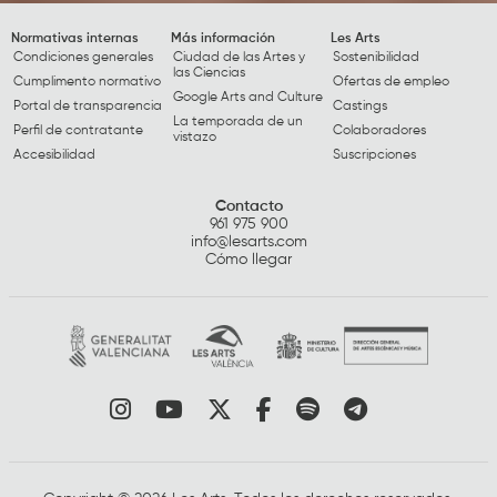
Normativas internas
Más información
Les Arts
Condiciones generales
Ciudad de las Artes y
Sostenibilidad
las Ciencias
Cumplimento normativo
Ofertas de empleo
Google Arts and Culture
Portal de transparencia
Castings
La temporada de un
Perfil de contratante
Colaboradores
vistazo
Accesibilidad
Suscripciones
Contacto
961 975 900
info@lesarts.com
Cómo llegar
Link a instagram
Link a youtube
Link a twitter
Link a facebook
Link a spotify
Link a tele