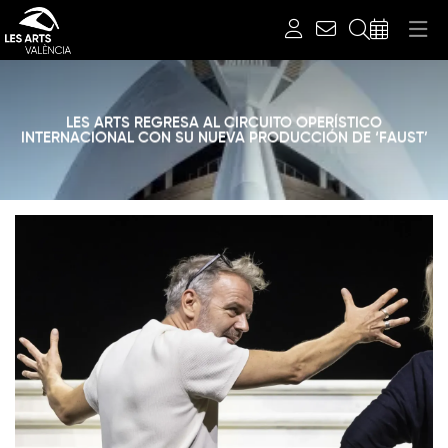
Buscar
LES ARTS REGRESA AL CIRCUITO OPERÍSTICO
INTERNACIONAL CON SU NUEVA PRODUCCIÓN DE ‘FAUST’
Diapositiva 1 de 1: Noticias