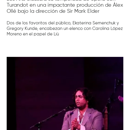
Turandot en una impactante producción de Àlex
Ollé bajo la dirección de Sir Mark Elder
Dos de los favoritos del público, Ekaterina Semenchuk y
Gregory Kunde, encabezan un elenco con Carolina López
Moreno en el papel de Liù