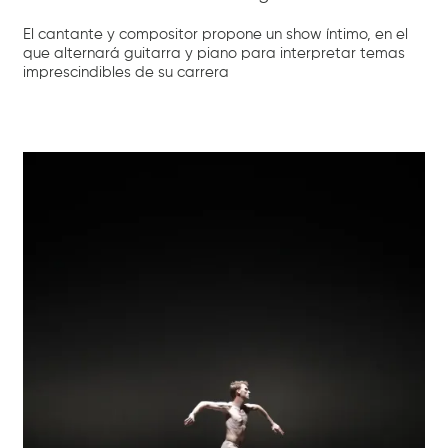
El cantante y compositor propone un show íntimo, en el
que alternará guitarra y piano para interpretar temas
imprescindibles de su carrera