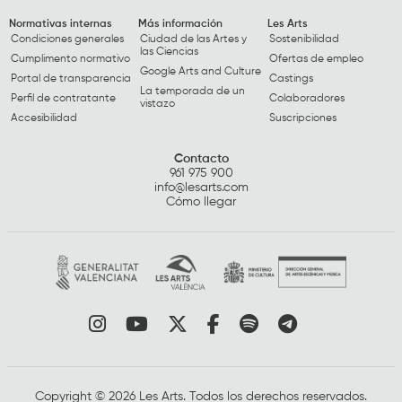
Normativas internas
Más información
Les Arts
Condiciones generales
Ciudad de las Artes y
Sostenibilidad
las Ciencias
Cumplimento normativo
Ofertas de empleo
Google Arts and Culture
Portal de transparencia
Castings
La temporada de un
Perfil de contratante
Colaboradores
vistazo
Accesibilidad
Suscripciones
Contacto
961 975 900
info@lesarts.com
Cómo llegar
Link a instagram
Link a youtube
Link a twitter
Link a facebook
Link a spotify
Link a tele
Copyright © 2026 Les Arts. Todos los derechos reservados.