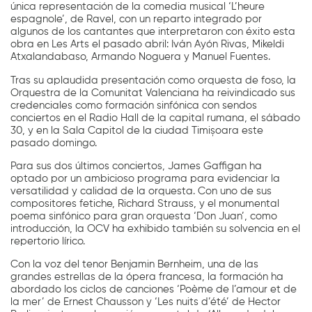
única representación de la comedia musical ‘L’heure
espagnole’, de Ravel, con un reparto integrado por
algunos de los cantantes que interpretaron con éxito esta
obra en Les Arts el pasado abril: Iván Ayón Rivas, Mikeldi
Atxalandabaso, Armando Noguera y Manuel Fuentes.
Tras su aplaudida presentación como orquesta de foso, la
Orquestra de la Comunitat Valenciana ha reivindicado sus
credenciales como formación sinfónica con sendos
conciertos en el Radio Hall de la capital rumana, el sábado
30, y en la Sala Capitol de la ciudad Timișoara este
pasado domingo.
Para sus dos últimos conciertos, James Gaffigan ha
optado por un ambicioso programa para evidenciar la
versatilidad y calidad de la orquesta. Con uno de sus
compositores fetiche, Richard Strauss, y el monumental
poema sinfónico para gran orquesta ‘Don Juan’, como
introducción, la OCV ha exhibido también su solvencia en el
repertorio lírico.
Con la voz del tenor Benjamin Bernheim, una de las
grandes estrellas de la ópera francesa, la formación ha
abordado los ciclos de canciones ‘Poème de l’amour et de
la mer’ de Ernest Chausson y ‘Les nuits d’été’ de Hector