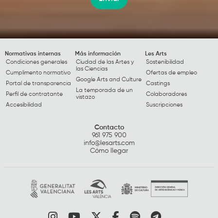
Normativas internas
Más información
Les Arts
Condiciones generales
Ciudad de las Artes y
Sostenibilidad
las Ciencias
Cumplimento normativo
Ofertas de empleo
Google Arts and Culture
Portal de transparencia
Castings
La temporada de un
Perfil de contratante
Colaboradores
vistazo
Accesibilidad
Suscripciones
Contacto
961 975 900
info@lesarts.com
Cómo llegar
Link a instagram
Link a youtube
Link a twitter
Link a facebook
Link a spotify
Link a tele