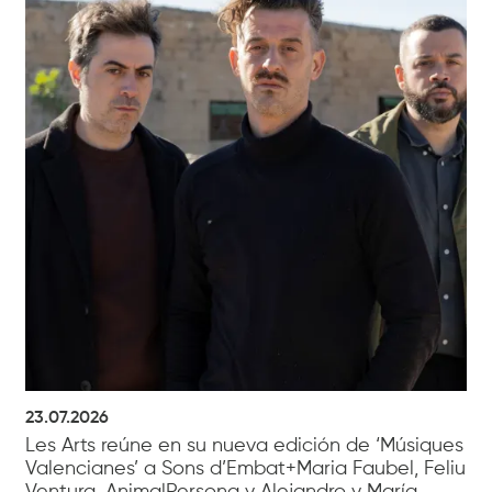
23.07.2026
Les Arts reúne en su nueva edición de ‘Músiques
Valencianes’ a Sons d’Embat+Maria Faubel, Feliu
Ventura, AnimalPersona y Alejandro y María