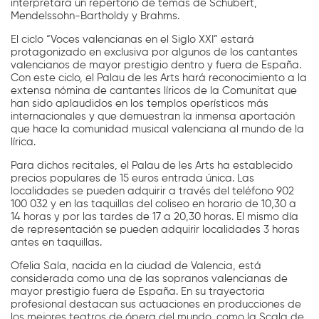
interpretará un repertorio de temas de Schubert,
Mendelssohn-Bartholdy y Brahms.
El ciclo “Voces valencianas en el Siglo XXI” estará
protagonizado en exclusiva por algunos de los cantantes
valencianos de mayor prestigio dentro y fuera de España.
Con este ciclo, el Palau de les Arts hará reconocimiento a la
extensa nómina de cantantes líricos de la Comunitat que
han sido aplaudidos en los templos operísticos más
internacionales y que demuestran la inmensa aportación
que hace la comunidad musical valenciana al mundo de la
lírica.
Para dichos recitales, el Palau de les Arts ha establecido
precios populares de 15 euros entrada única. Las
localidades se pueden adquirir a través del teléfono 902
100 032 y en las taquillas del coliseo en horario de 10,30 a
14 horas y por las tardes de 17 a 20,30 horas. El mismo día
de representación se pueden adquirir localidades 3 horas
antes en taquillas.
Ofelia Sala, nacida en la ciudad de Valencia, está
considerada como una de las sopranos valencianas de
mayor prestigio fuera de España. En su trayectoria
profesional destacan sus actuaciones en producciones de
los mejores teatros de ópera del mundo, como la Scala de