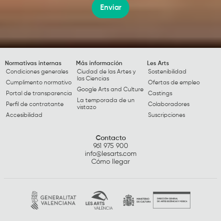
Enviar
Normativas internas
Más información
Les Arts
Condiciones generales
Ciudad de las Artes y
Sostenibilidad
las Ciencias
Cumplimento normativo
Ofertas de empleo
Google Arts and Culture
Portal de transparencia
Castings
La temporada de un
Perfil de contratante
Colaboradores
vistazo
Accesibilidad
Suscripciones
Contacto
961 975 900
info@lesarts.com
Cómo llegar