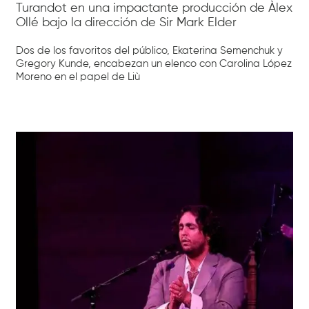
Turandot en una impactante producción de Àlex
Ollé bajo la dirección de Sir Mark Elder
Dos de los favoritos del público, Ekaterina Semenchuk y
Gregory Kunde, encabezan un elenco con Carolina López
Moreno en el papel de Liù