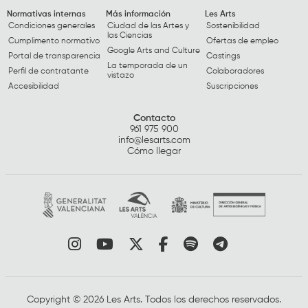
Normativas internas
Más información
Les Arts
Condiciones generales
Ciudad de las Artes y
Sostenibilidad
las Ciencias
Cumplimento normativo
Ofertas de empleo
Google Arts and Culture
Portal de transparencia
Castings
La temporada de un
Perfil de contratante
Colaboradores
vistazo
Accesibilidad
Suscripciones
Contacto
961 975 900
info@lesarts.com
Cómo llegar
Link a instagram
Link a youtube
Link a twitter
Link a facebook
Link a spotify
Link a tele
Copyright © 2026 Les Arts. Todos los derechos reservados.