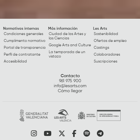
Normativas internas
Más información
Les Arts
Condiciones generales
Ciudad de las Artes y
Sostenibilidad
las Ciencias
Cumplimento normativo
Ofertas de empleo
Google Arts and Culture
Portal de transparencia
Castings
La temporada de un
Perfil de contratante
Colaboradores
vistazo
Accesibilidad
Suscripciones
Contacto
961 975 900
info@lesarts.com
Cómo llegar
Link a instagram
Link a youtube
Link a twitter
Link a facebook
Link a spotify
Link a tele