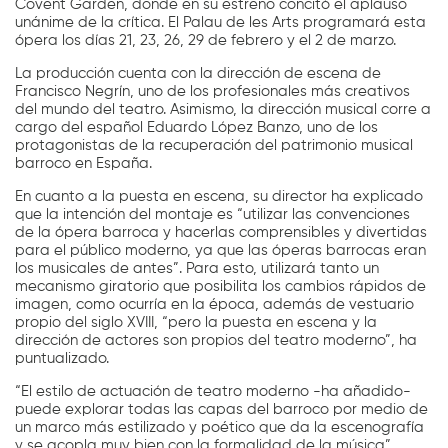
Covent Garden, donde en su estreno concitó el aplauso
unánime de la crítica. El Palau de les Arts programará esta
ópera los días 21, 23, 26, 29 de febrero y el 2 de marzo.
La producción cuenta con la dirección de escena de
Francisco Negrín, uno de los profesionales más creativos
del mundo del teatro. Asimismo, la dirección musical corre a
cargo del español Eduardo López Banzo, uno de los
protagonistas de la recuperación del patrimonio musical
barroco en España.
En cuanto a la puesta en escena, su director ha explicado
que la intención del montaje es “utilizar las convenciones
de la ópera barroca y hacerlas comprensibles y divertidas
para el público moderno, ya que las óperas barrocas eran
los musicales de antes”. Para esto, utilizará tanto un
mecanismo giratorio que posibilita los cambios rápidos de
imagen, como ocurría en la época, además de vestuario
propio del siglo XVIII, “pero la puesta en escena y la
dirección de actores son propios del teatro moderno”, ha
puntualizado.
“El estilo de actuación de teatro moderno -ha añadido-
puede explorar todas las capas del barroco por medio de
un marco más estilizado y poético que da la escenografía
y se acopla muy bien con la formalidad de la música”