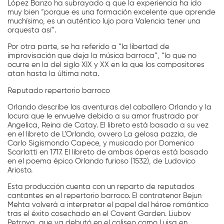
López Banzo ha subrayado q que la experiencia ha ido
muy bien “porque es una formación excelente que aprende
muchísimo, es un auténtico lujo para Valencia tener una
orquesta así”.
Por otra parte, se ha referido a “la libertad de
improvisación que deja la música barroca”, “lo que no
ocurre en la del siglo XIX y XX en la que los compositores
atan hasta la última nota.
Reputado repertorio barroco
Orlando describe las aventuras del caballero Orlando y la
locura que le envuelve debido a su amor frustrado por
Angelica, Reina de Catay. El libreto está basado a su vez
en el libreto de L’Orlando, ovvero La gelosa pazzia, de
Carlo Sigismondo Capece, y musicado por Domenico
Scarlatti en 1717. El libreto de ambas óperas está basado
en el poema épico Orlando furioso (1532), de Ludovico
Ariosto.
Esta producción cuenta con un reparto de reputados
cantantes en el repertorio barroco. El contratenor Bejun
Mehta volverá a interpretar el papel del héroe romántico
tras el éxito cosechado en el Covent Garden. Liubov
Petrova, que ya debutó en el coliseo como Luisa en