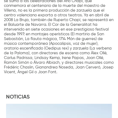
se sumó a las celebraciones del Año Chapí, que
conmemora el centenario de la muerte del maestro de
Villena, no es la primera producción de zarzuela que el
centro valenciano exporta a otros teatros. Ya en abril de
2008 La Bruja, también de Ruperto Chapí, se representó en
el Baluarte de Navarra. El Cor de la Generalitat ha
intervenido en siete ocasiones en ese prestigioso festival
desde 1997: en montajes operísticos (El martirio de San
Sebastián, La flauta mágica, 1714 Món de guerres) de
música contemporánea (Apocalipsis, voz de mujer),
oratorio escenificado (Oedipus rex) y zarzuela (La verbena
de la Paloma), con directores de escena como Àlex Ollé,
Carlus Padrissa, Lindsay Kemp, Irene Papas, Joan Ollé,
Ramón Simón o Álvaro Albiach, y directores musicales como
Frédéric Chaslin, Gianandrea Noseda, Joan Cerveró, Josep
Vicent, Ángel Gil o Joan Font.
NOTICIAS