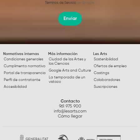
Términos de Servicio
de Google.
Enviar
Normativas internas
Más información
Les Arts
Condiciones generales
Ciudad de las Artes y
Sostenibilidad
las Ciencias
Cumplimento normativo
Ofertas de empleo
Google Arts and Culture
Portal de transparencia
Castings
La temporada de un
Perfil de contratante
Colaboradores
vistazo
Accesibilidad
Suscripciones
Contacto
961 975 900
info@lesarts.com
Cómo llegar