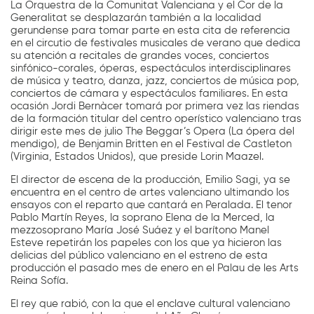
La Orquestra de la Comunitat Valenciana y el Cor de la
Generalitat se desplazarán también a la localidad
gerundense para tomar parte en esta cita de referencia
en el circutio de festivales musicales de verano que dedica
su atención a recitales de grandes voces, conciertos
sinfónico-corales, óperas, espectáculos interdisciplinares
de música y teatro, danza, jazz, conciertos de música pop,
conciertos de cámara y espectáculos familiares. En esta
ocasión Jordi Bernàcer tomará por primera vez las riendas
de la formación titular del centro operístico valenciano tras
dirigir este mes de julio The Beggar’s Opera (La ópera del
mendigo), de Benjamin Britten en el Festival de Castleton
(Virginia, Estados Unidos), que preside Lorin Maazel.
El director de escena de la producción, Emilio Sagi, ya se
encuentra en el centro de artes valenciano ultimando los
ensayos con el reparto que cantará en Peralada. El tenor
Pablo Martín Reyes, la soprano Elena de la Merced, la
mezzosoprano María José Suáez y el barítono Manel
Esteve repetirán los papeles con los que ya hicieron las
delicias del público valenciano en el estreno de esta
producción el pasado mes de enero en el Palau de les Arts
Reina Sofía.
El rey que rabió, con la que el enclave cultural valenciano