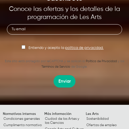
Conoce las ofertas y los detalles de la
programación de Les Arts
Entiendo y acepto la
política de privacidad.
Este sitio está protegido por reCAPTCHA y se aplican la
Política de Privacidad
y los
Términos de Servicio
de Google.
Enviar
Normativas internas
Más información
Les Arts
Condiciones generales
Ciudad de las Artes y
Sostenibilidad
las Ciencias
Cumplimento normativo
Ofertas de empleo