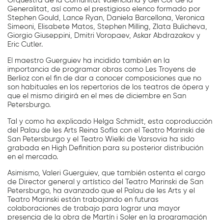
Orquestra de la Comunitat Valenciana y del Cor de la
Generalitat, así como el prestigioso elenco formado por
Stephen Gould, Lance Ryan, Daniela Barcellona, Veronica
Simeoni, Elisabete Matos, Stephen Milling, Zlata Bulicheva,
Giorgio Giuseppini, Dmitri Voropaev, Askar Abdrazakov y
Eric Cutler.
El maestro Guerguiev ha incidido también en la
importancia de programar obras como Les Troyens de
Berlioz con el fin de dar a conocer composiciones que no
son habituales en los repertorios de los teatros de ópera y
que el mismo dirigirá en el mes de diciembre en San
Petersburgo.
Tal y como ha explicado Helga Schmidt, esta coproducción
del Palau de les Arts Reina Sofía con el Teatro Marinski de
San Petersburgo y el Teatro Wielki de Varsovia ha sido
grabada en High Definition para su posterior distribución
en el mercado.
Asimismo, Valeri Guerguiev, que también ostenta el cargo
de Director general y artístico del Teatro Marinski de San
Petersburgo, ha avanzado que el Palau de les Arts y el
Teatro Marinski están trabajando en futuras
colaboraciones de trabajo para lograr una mayor
presencia de la obra de Martín i Soler en la programación