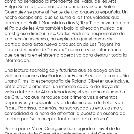
como ha señalado la Intendente del Palau de les Arts,
Helga Schmidt, además de la primera vez que Valeri
Guerguiev se pone al frente de una orquesta española. Un
hecho excepcional que se suma a las tres veladas que
ofrecerá el Ballet Marinski los días 9, 10 y 11 de noviembre en
el Palau de les Arts también bajo la dirección musical del
prestigioso director ruso. Carlus Padrissa, responsable de
la dirección escénica, ha explicado que el punto de
partida para esta nueva producción de Les Troyens ha
sido la definición de “troyano” como un virus informático
que penetra en el sistema operativo para destruir toda la
información.
Una lectura tecnológica y futurista que se apoya en las
videocreaciones diseñadas por Franc Aleu, de la compañía
Urano Films, la escenografía de Roland Olbeter que incluye,
entre otros elementos, un inmenso caballo de Troya de
vidrio dotado de 40 ordenadores; el vestuario mutimedia
de Chu Uroz que introduce por primera vez elementos
deportivos y espaciales; y en la iluminación de Peter van
Praet. Padrissa, además, ha subrayado su entusiasmo y
comodidad a la hora de afrontar la puesta en escena de
la obra por “su concepto fantástico de la música”.
Por su parte, Valeri Guerguiev ha elogiado el nivel de la