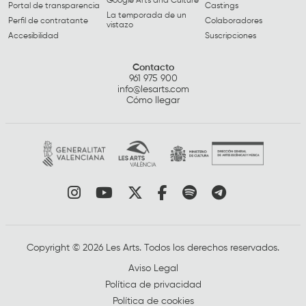
Google Arts and Culture
Portal de transparencia
Castings
La temporada de un
Perfil de contratante
Colaboradores
vistazo
Accesibilidad
Suscripciones
Contacto
961 975 900
info@lesarts.com
Cómo llegar
Link a instagram
Link a youtube
Link a twitter
Link a facebook
Link a spotify
Link a tele
Copyright © 2026 Les Arts. Todos los derechos reservados.
Aviso Legal
Política de privacidad
Política de cookies