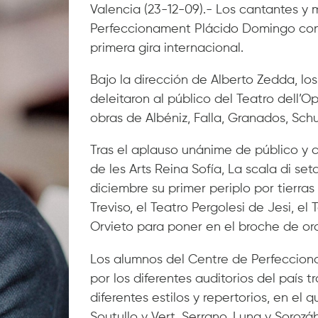
Valencia (23-12-09).- Los cantantes y 
Perfeccionament Plácido Domingo con
primera gira internacional.
Bajo la dirección de Alberto Zedda, lo
deleitaron al público del Teatro del
obras de Albéniz, Falla, Granados, Schu
Tras el aplauso unánime de público y c
de les Arts Reina Sofía, La scala di set
diciembre su primer periplo por tierra
Treviso, el Teatro Pergolesi de Jesi, el
Orvieto para poner en el broche de or
Los alumnos del Centre de Perfeccion
por los diferentes auditorios del país
diferentes estilos y repertorios, en el 
Soutullo y Vert, Serrano, Luna y Sorozáb