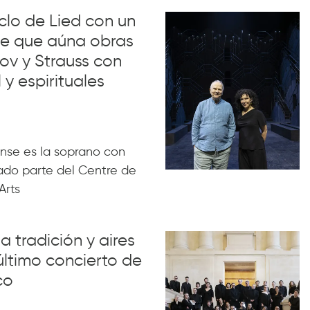
iclo de Lied con un
lue que aúna obras
ov y Strauss con
 y espirituales
nse es la soprano con
ado parte del Centre de
Arts
a tradición y aires
último concierto de
co