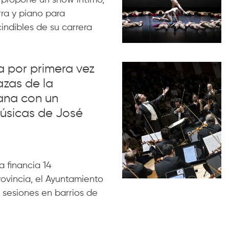
 propone un show íntimo,
rra y piano para
indibles de su carrera
va por primera vez
azas de la
ana con un
úsicas de José
 financia 14
rovincia, el Ayuntamiento
 sesiones en barrios de