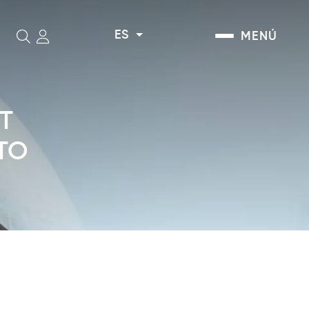
ES
MENÚ
Buscar
T
TO