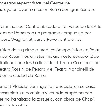
maestros repertoristas del Centre de
cluyeron ayer martes en Roma con gran éxito su
s alumnos del Centre ubicado en el Palau de les Arts
l’Opera de Roma con un programa compuesto por
bert, Wagner, Strauss y Ravel, entre otros.
rítica de su primera producción operística en Palau
a de Rossini, los artistas iniciaron este pasado 12 de
s italianas que les ha llevado al Teatro Comunale de
 Teatro Rossini de Pésaro y el Teatro Mancinelli de
o en la ciudad de Roma.
ament Plácido Domingo han ofrecido, en su paso
 transalpino, un complejo y variado programa con
que no ha faltado la zarzuela, con obras de Chapí,
al, entre otros.