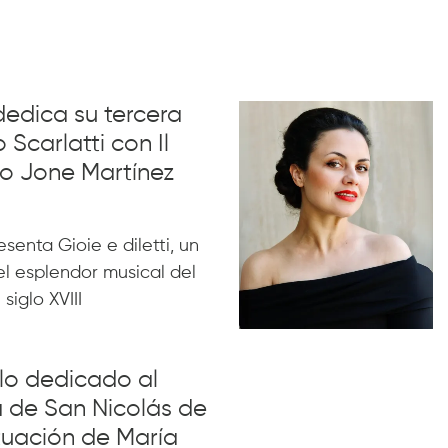
dedica su tercera
 Scarlatti con Il
no Jone Martínez
esenta Gioie e diletti, un
l esplendor musical del
siglo XVIII
iclo dedicado al
a de San Nicolás de
tuación de María