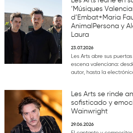
Les Arts reúne en 
‘Músiques Valencia
d’Embat+Maria Faub
AnimalPersona y Al
Laura
23.07.2026
Les Arts abre sus puertas
escena valenciana: desde
autor, hasta la electrónica
Les Arts se rinde a
sofisticado y emoc
Wainwright
29.06.2026