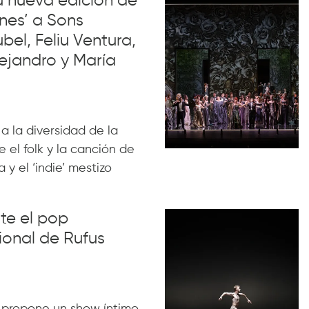
su nueva edición de
nes’ a Sons
el, Feliu Ventura,
ejandro y María
 a la diversidad de la
 el folk y la canción de
 y el ‘indie’ mestizo
nte el pop
ional de Rufus