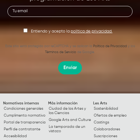
Entiendo y acepto la
política de privacidad.
Este sitio está protegido por reCAPTCHA y se aplican la
Política de Privacidad
y los
Términos de Servicio
de Google.
Enviar
Normativas internas
Más información
Les Arts
Condiciones generales
Ciudad de las Artes y
Sostenibilidad
las Ciencias
Cumplimento normativo
Ofertas de empleo
Google Arts and Culture
Portal de transparencia
Castings
La temporada de un
Perfil de contratante
Colaboradores
vistazo
Accesibilidad
Suscripciones