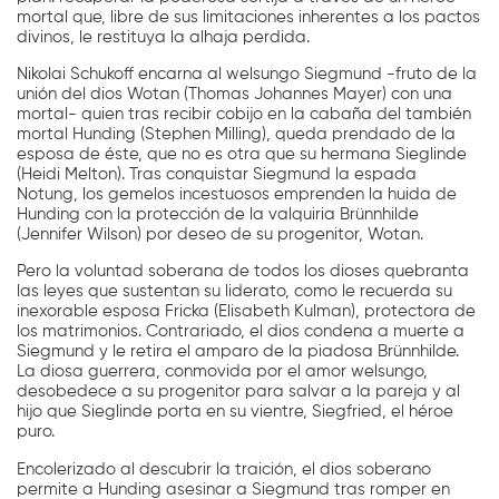
mortal que, libre de sus limitaciones inherentes a los pactos
divinos, le restituya la alhaja perdida.
Nikolai Schukoff encarna al welsungo Siegmund -fruto de la
unión del dios Wotan (Thomas Johannes Mayer) con una
mortal- quien tras recibir cobijo en la cabaña del también
mortal Hunding (Stephen Milling), queda prendado de la
esposa de éste, que no es otra que su hermana Sieglinde
(Heidi Melton). Tras conquistar Siegmund la espada
Notung, los gemelos incestuosos emprenden la huida de
Hunding con la protección de la valquiria Brünnhilde
(Jennifer Wilson) por deseo de su progenitor, Wotan.
Pero la voluntad soberana de todos los dioses quebranta
las leyes que sustentan su liderato, como le recuerda su
inexorable esposa Fricka (Elisabeth Kulman), protectora de
los matrimonios. Contrariado, el dios condena a muerte a
Siegmund y le retira el amparo de la piadosa Brünnhilde.
La diosa guerrera, conmovida por el amor welsungo,
desobedece a su progenitor para salvar a la pareja y al
hijo que Sieglinde porta en su vientre, Siegfried, el héroe
puro.
Encolerizado al descubrir la traición, el dios soberano
permite a Hunding asesinar a Siegmund tras romper en