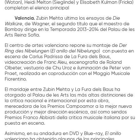
(Wotan), Heidi Melton (Sieglinde) y Elisabeth Kulman (Fricka)
completan el elenco principal
Valencia.
Zubin Mehta ultima los ensayos de
Die
Walküre
, de Wagner, el segundo título que el maestro de
Bombay dirige en la Temporada 2013-2014 del Palau de les
Arts Reina Sofía.
El centro de artes valenciano repone su montaje de
Der
Ring des Nibelungen
(
El anillo del Nibelungo
)
con puesta en
escena de Carlus Padrissa de La Fura dels Baus,
videocreación de Franc Aleu, escenografía de Roland
Olbeter, vestuario de Chu Uroz e iluminación de Peter van
Praet, realizada en coproducción con el Maggio Musicale
Fiorentino.
El maridaje entre Zubin Mehta y La Fura dels Baus ha
otorgado al Palau de les Arts las más altas distinciones de
la crítica nacional e internacional por esta obra,
merecedora de los Premios Campoamor a la mejor nueva
producción y mejor dirección escénica, así como sendos
Premios Franco Abbiati della critica musicale italiana por su
puesta en escena.
Asimismo, en su andadura en DVD y Blue-ray,
El
anillo
valenciano ha obtenido algunos de los principales