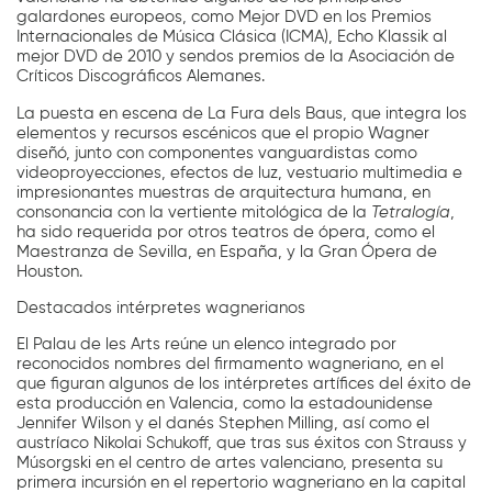
galardones europeos, como Mejor DVD en los Premios
Internacionales de Música Clásica (ICMA), Echo Klassik al
mejor DVD de 2010 y sendos premios de la Asociación de
Críticos Discográficos Alemanes.
La puesta en escena de La Fura dels Baus, que integra los
elementos y recursos escénicos que el propio Wagner
diseñó, junto con componentes vanguardistas como
videoproyecciones, efectos de luz, vestuario multimedia e
impresionantes muestras de arquitectura humana, en
consonancia con la vertiente mitológica de la
Tetralogía
,
ha sido requerida por otros teatros de ópera, como el
Maestranza de Sevilla, en España, y la Gran Ópera de
Houston.
Destacados intérpretes wagnerianos
El Palau de les Arts reúne un elenco integrado por
reconocidos nombres del firmamento wagneriano, en el
que figuran algunos de los intérpretes artífices del éxito de
esta producción en Valencia, como la estadounidense
Jennifer Wilson y el danés Stephen Milling, así como el
austríaco Nikolai Schukoff, que tras sus éxitos con Strauss y
Músorgski en el centro de artes valenciano, presenta su
primera incursión en el repertorio wagneriano en la capital