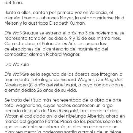
del Turia.
Junto a ellos, cantan por primera vez en Valencia, el
alemán Thomas Johannes Mayer, la estadounidense Heidi
Melton y la austríaca Elisabeth Kulman.
Die Walküre
¸que se estrena el próximo 3 de noviembre, se
representa también los días 6, 9 y 16 de ese mismo mes.
Con esta obra, el Palau de les Arts se suma a las
celebraciones del bicentenario del nacimiento del
compositor alemán Richard Wagner.
Die Walküre
Die Walküre
es la segunda de las óperas que integran la
monumental tetralogía de Richard Wagner,
Der Ring des
Nibelungen
(
El anillo del Nibelungo
), a cuya composición el
alemán dedicó 26 años de su vida.
Se trata del título más representado de la obra de arte
total wagneriana, cuyos hechos acontecen un largo
periodo después de
Das Rheingold
, tras perder el dios
Wotan el codiciado anillo del nibelungo Alberich, ahora en
manos del gigante Fafner. Presa de los pactos sobre los
que se sustenta su soberanía, el dios ha elaborado un
plan: recuperar la poderosa sortija a través de un héroe