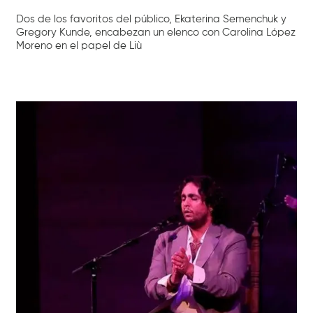
Dos de los favoritos del público, Ekaterina Semenchuk y
Gregory Kunde, encabezan un elenco con Carolina López
Moreno en el papel de Liù