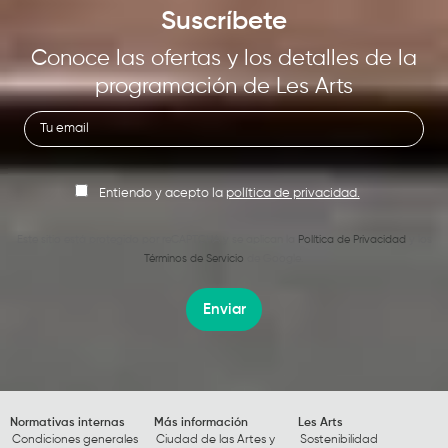
Suscríbete
Conoce las ofertas y los detalles de la
programación de Les Arts
Entiendo y acepto la
política de privacidad.
Este sitio está protegido por reCAPTCHA y se aplican la
Política de Privacidad
y los
Términos de Servicio
de Google.
Enviar
Normativas internas
Más información
Les Arts
Condiciones generales
Ciudad de las Artes y
Sostenibilidad