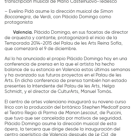
transcripción musical de Mario Castelnuovo-Tedesco
– Evelino Pidò asume la dirección musical de
Simon
Boccanegra
, de Verdi, con Plácido Domingo como
protagonista
Valencia.
Plácido Domingo, en sus facetas de director
de orquesta y cantante, protagonizará el inicio de la
Temporada 2014-2015 del Palau de les Arts Reina Sofía,
que comenzará el 9 de diciembre.
Así lo ha anunciado el propio Plácido Domingo hoy en una
conferencia de prensa en la que el artista ha hecho
balance de su estancia en Valencia estas últimas semanas
y ha avanzado sus futuros proyectos en el Palau de les
Arts. En dicha conferencia de prensa también han estado
presentes la Intendente del Palau de les Arts, Helga
Schmidt, y el director de CulturArts, Manuel Tomás.
El centro de artes valenciano inaugurará su noveno curso
lírico con la producción del británico Stephen Medcalf para
el Teatro Regio di Parma de
Manon Lescaut
, de Puccini,
que tuvo que ser cancelada por motivos de seguridad.
Plácido Domingo asume la dirección musical de esta
ópera, la tercera que dirige desde la inauguración del
centro operísitico de Valencia después de
Le Cid
, de