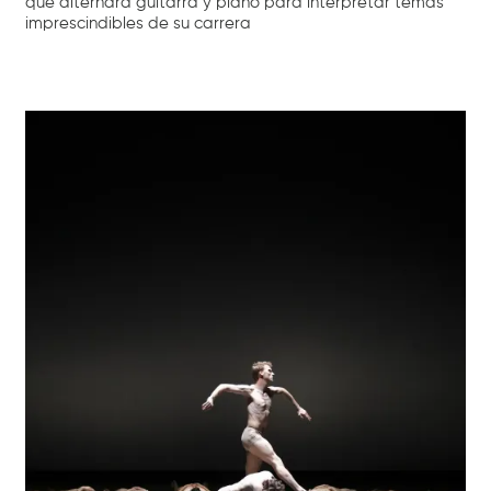
que alternará guitarra y piano para interpretar temas
imprescindibles de su carrera