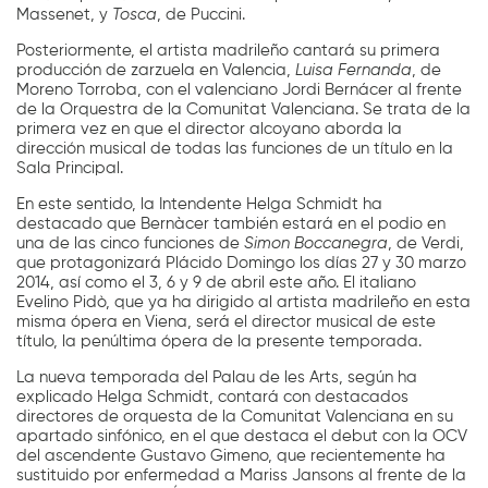
Massenet, y
Tosca
, de Puccini.
Posteriormente, el artista madrileño cantará su primera
producción de zarzuela en Valencia,
Luisa Fernanda
, de
Moreno Torroba, con el valenciano Jordi Bernácer al frente
de la Orquestra de la Comunitat Valenciana. Se trata de la
primera vez en que el director alcoyano aborda la
dirección musical de todas las funciones de un título en la
Sala Principal.
En este sentido, la Intendente Helga Schmidt ha
destacado que Bernàcer también estará en el podio en
una de las cinco funciones de
Simon Boccanegra
, de Verdi,
que protagonizará Plácido Domingo los días 27 y 30 marzo
2014, así como el 3, 6 y 9 de abril este año. El italiano
Evelino Pidò, que ya ha dirigido al artista madrileño en esta
misma ópera en Viena, será el director musical de este
título, la penúltima ópera de la presente temporada.
La nueva temporada del Palau de les Arts, según ha
explicado Helga Schmidt, contará con destacados
directores de orquesta de la Comunitat Valenciana en su
apartado sinfónico, en el que destaca el debut con la OCV
del ascendente Gustavo Gimeno, que recientemente ha
sustituido por enfermedad a Mariss Jansons al frente de la