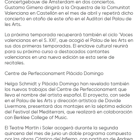
Concertgebouw de Ámsterdam en dos conciertos.
Gustamo Gimeno dirigirá a la Orquestra de la Comunitat
Valenciana en Castellón en el mes de abril y repetirá dicho
concierto en otoño de este año en el Auditori del Palau de
les Arts.
La próxima temporada recuperará también el ciclo ‘Voces
valencianas en el S. XXI’, que acogió el Palau de les Arts en
sus dos primeras temporadas. El enclave cultural reunirá
para su próximo curso a destacados cantantes
valencianos en una nueva edición se esta serie de
recitales.
Centre de Perfeccionament Plácido Domingo
Helga Schmidt y Plácido Domingo han revelado también
los nuevos trabajos del Centre de Perfeccionament que
lleva el nombre del artista español. El proyecto, con sede
en el Palau de les Arts y dirección artística de Davide
Livermore, presentará dos montajes en la séptima edición
del Festival del Mediterrani, que realizará en colaboración
con Berklee College of Music.
El Teatre Martín i Soler acogerá durante la segunda
quincena del mes de junio un doble programa compuesto
por las obras
Cántico del Infierno
, con partitura de Andrea