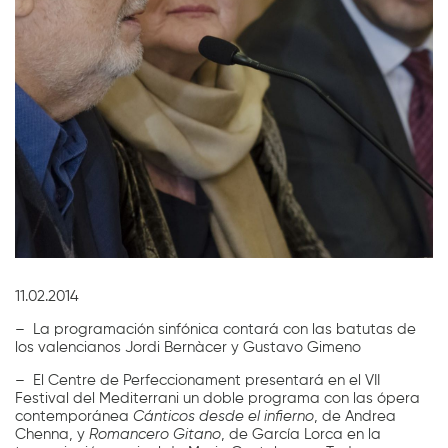
Diapositiva 1 de 1
11.02.2014
– La programación sinfónica contará con las batutas de
los valencianos Jordi Bernàcer y Gustavo Gimeno
– El Centre de Perfeccionament presentará en el VII
Festival del Mediterrani un doble programa con las ópera
contemporánea
Cánticos desde el infierno
, de Andrea
Chenna, y
Romancero Gitano
, de García Lorca en la