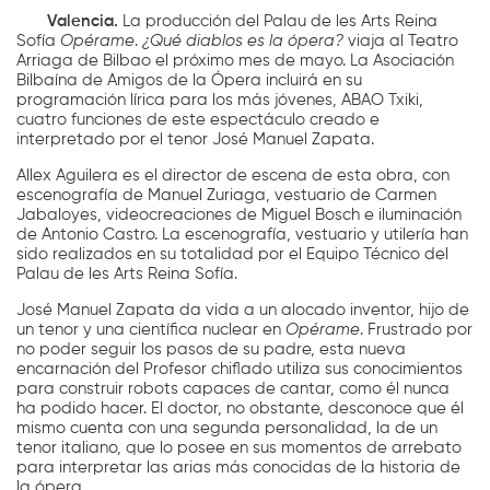
Valencia.
La producción del Palau de les Arts Reina
Sofía
Opérame
.
¿Qué diablos es la ópera?
viaja al Teatro
Arriaga de Bilbao el próximo mes de mayo. La Asociación
Bilbaína de Amigos de la Ópera incluirá en su
programación lírica para los más jóvenes, ABAO Txiki,
cuatro funciones de este espectáculo creado e
interpretado por el tenor José Manuel Zapata.
Allex Aguilera es el director de escena de esta obra, con
escenografía de Manuel Zuriaga, vestuario de Carmen
Jabaloyes, videocreaciones de Miguel Bosch e iluminación
de Antonio Castro. La escenografía, vestuario y utilería han
sido realizados en su totalidad por el Equipo Técnico del
Palau de les Arts Reina Sofía.
José Manuel Zapata da vida a un alocado inventor, hijo de
un tenor y una científica nuclear en
Opérame
. Frustrado por
no poder seguir los pasos de su padre, esta nueva
encarnación del Profesor chiflado utiliza sus conocimientos
para construir robots capaces de cantar, como él nunca
ha podido hacer. El doctor, no obstante, desconoce que él
mismo cuenta con una segunda personalidad, la de un
tenor italiano, que lo posee en sus momentos de arrebato
para interpretar las arias más conocidas de la historia de
la ópera.