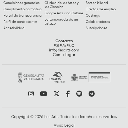
Condiciones generales
Ciudad de las Artes y
Sostenibilidad
las Ciencias
Cumplimento normativo
Ofertas de empleo
Google Arts and Culture
Portal de transparencia
Castings
La temporada de un
Perfil de contratante
Colaboradores
vistazo
Accesibilidad
Suscripciones
Contacto
961 975 900
info@lesarts.com
Cómo llegar
Link a instagram
Link a youtube
Link a twitter
Link a facebook
Link a spotify
Link a tele
Copyright © 2026 Les Arts. Todos los derechos reservados.
Aviso Legal