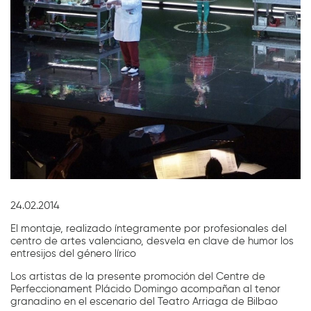
Diapositiva 1 de 1
24.02.2014
El montaje, realizado íntegramente por profesionales del
centro de artes valenciano, desvela
en clave de humor los
entresijos del género lírico
Los artistas de la presente promoción del Centre de
Perfeccionament Plácido Domingo acompañan al tenor
granadino en el escenario del Teatro Arriaga de Bilbao