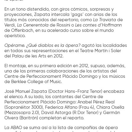
En un tono distendido, con giros cómicos, sorpresas y
proyecciones, Zapata intercala ‘gags’ con arias de los
títulos más conocidos del repertorio, como
La Traviata
de
Verdi,
La Cenerentola
de Rossini o
Les contes d’Hoffmann
de Offenbach, en su acelerado curso sobre el mundo
operístico.
Opérame. ¿Qué diablos es la ópera?
agotó las localidades
en todas sus representaciones en el Teatre Martín i Soler
del Palau de les Arts en 2012.
El montaje, en su primera edición en 2012, supuso, además,
una de las primeras colaboraciones de los artistas del
Centre de Perfeccionament Plácido Domingo y los músicos
de Berklee College of Music.
José Manuel Zapata (Doctor Hans-Franz Tenor) encabeza
el elenco. A su lado, los cantantes del Centre de
Perfeccionament Plácido Domingo: Anabel Pérez Real
(Sopranéitor 3000), Federica Alfano (Frau 4), Chiara Osella
(Mezzosopra 2.0), David Astorga (R Dor Tenor) y Germán
Olvera (Baritrón) completan el reparto.
La ABAO se suma así a la lista de compañías de ópera