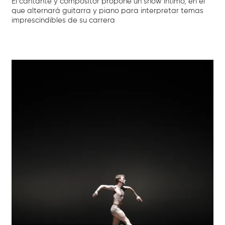
El cantante y compositor propone un show íntimo, en el
que alternará guitarra y piano para interpretar temas
imprescindibles de su carrera