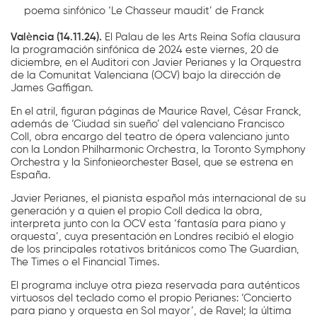
poema sinfónico ‘Le Chasseur maudit’ de Franck
València (14.11.24).
El Palau de les Arts Reina Sofía clausura
la programación sinfónica de 2024 este viernes, 20 de
diciembre, en el Auditori con Javier Perianes y la Orquestra
de la Comunitat Valenciana (OCV) bajo la dirección de
James Gaffigan.
En el atril, figuran páginas de Maurice Ravel, César Franck,
además de ‘Ciudad sin sueño’ del valenciano Francisco
Coll, obra encargo del teatro de ópera valenciano junto
con la London Philharmonic Orchestra, la Toronto Symphony
Orchestra y la Sinfonieorchester Basel, que se estrena en
España.
Javier Perianes, el pianista español más internacional de su
generación y a quien el propio Coll dedica la obra,
interpreta junto con la OCV esta ‘fantasía para piano y
orquesta’, cuya presentación en Londres recibió el elogio
de los principales rotativos británicos como The Guardian,
The Times o el Financial Times.
El programa incluye otra pieza reservada para auténticos
virtuosos del teclado como el propio Perianes: ‘Concierto
para piano y orquesta en Sol mayor’, de Ravel; la última