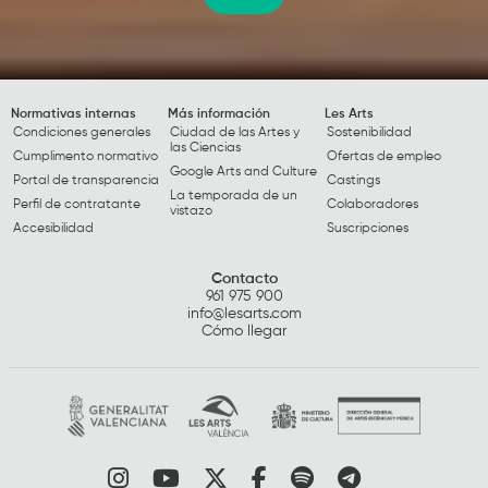
Normativas internas
Más información
Les Arts
Condiciones generales
Ciudad de las Artes y
Sostenibilidad
las Ciencias
Cumplimento normativo
Ofertas de empleo
Google Arts and Culture
Portal de transparencia
Castings
La temporada de un
Perfil de contratante
Colaboradores
vistazo
Accesibilidad
Suscripciones
Contacto
961 975 900
info@lesarts.com
Cómo llegar
Link a instagram
Link a youtube
Link a twitter
Link a facebook
Link a spotify
Link a tele