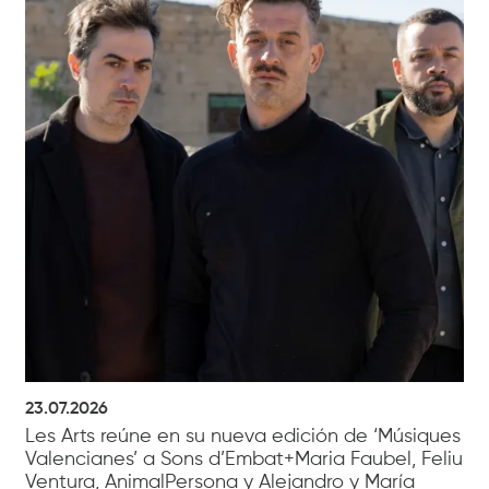
23.07.2026
Les Arts reúne en su nueva edición de ‘Músiques
Valencianes’ a Sons d’Embat+Maria Faubel, Feliu
Ventura, AnimalPersona y Alejandro y María