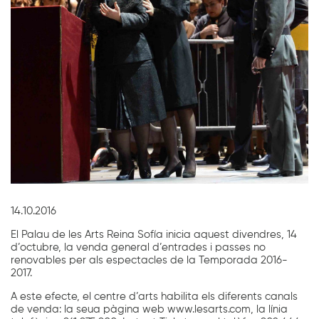
Diapositiva 1 de 1
14.10.2016
El Palau de les Arts Reina Sofía inicia aquest divendres, 14
d’octubre, la venda general d’entrades i passes no
renovables per als espectacles de la Temporada 2016-
2017.
A este efecte, el centre d’arts habilita els diferents canals
de venda: la seua pàgina web www.lesarts.com, la línia