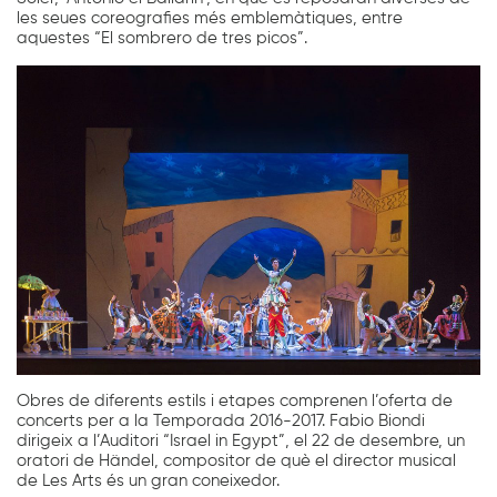
les seues coreografies més emblemàtiques, entre
aquestes “El sombrero de tres picos”.
Obres de diferents estils i etapes comprenen l’oferta de
concerts per a la Temporada 2016-2017. Fabio Biondi
dirigeix a l’Auditori “Israel in Egypt”, el 22 de desembre, un
oratori de Händel, compositor de què el director musical
de Les Arts és un gran coneixedor.