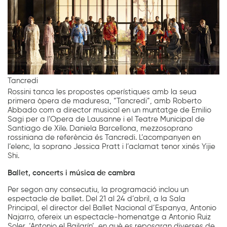
Tancredi
Rossini tanca les propostes operístiques amb la seua
primera òpera de maduresa, “Tancredi”, amb Roberto
Abbado com a director musical en un muntatge de Emilio
Sagi per a l’Opera de Lausanne i el Teatre Municipal de
Santiago de Xile. Daniela Barcellona, mezzosoprano
rossiniana de referència és Tancredi. L’acompanyen en
l’elenc, la soprano Jessica Pratt i l’aclamat tenor xinés Yijie
Shi.
Ballet, concerts i música de cambra
Per segon any consecutiu, la programació inclou un
espectacle de ballet. Del 21 al 24 d’abril, a la Sala
Principal, el director del Ballet Nacional d’Espanya, Antonio
Najarro, ofereix un espectacle-homenatge a Antonio Ruiz
Soler, ‘Antonio el Bailarín’, en què es reposaran diverses de