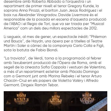
desembre amb Roberto Abbado a l’orquestra i un
repartiment de primer nivell: el tenor Gregory Kunde, la
soprano Anna Pirozzi, el baríton Juan Jesús Rodríguez i el
baix rus Alexánder Vinogradov. Davide Livermore és el
responsable de la posada en escena d’aquesta producció
de l’ABAO i el Regio de Torí, que va ser triada per “Musical
America” com un dels deu millors espectacles de 2012.
Li segueix, al mes de gener, un espectacle inèdit: “Philemon
und Baucis”, de Haydn, una òpera per a titelles al Teatre
Martín i Soler a càrrec de la companyia Carlo Colla e Figli,
sota la batuta de Fabio Biondi.
“La traviata”, de Verdi, torna a la programació al febrer
amb l’exuberant producció de l’Òpera de Roma, amb el
segell de la cineasta Sofia Coppola i vestuari de Valentino,
a més d’un repartiment estel·lar amb Plácido Domingo
com a Germont junt amb Marina Rebeka i el tenor Arturo
Chacón-Cruz en els papers de Violetta Valéry i Alfredo
Germont. Dirigeix Ramón Tebar.