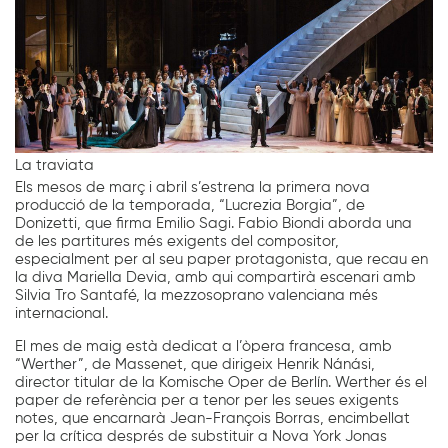
La traviata
Els mesos de març i abril s’estrena la primera nova
producció de la temporada, “Lucrezia Borgia”, de
Donizetti, que firma Emilio Sagi. Fabio Biondi aborda una
de les partitures més exigents del compositor,
especialment per al seu paper protagonista, que recau en
la diva Mariella Devia, amb qui compartirà escenari amb
Silvia Tro Santafé, la mezzosoprano valenciana més
internacional.
El mes de maig està dedicat a l’òpera francesa, amb
“Werther”, de Massenet, que dirigeix Henrik Nánási,
director titular de la Komische Oper de Berlín. Werther és el
paper de referència per a tenor per les seues exigents
notes, que encarnarà Jean-François Borras, encimbellat
per la crítica després de substituir a Nova York Jonas