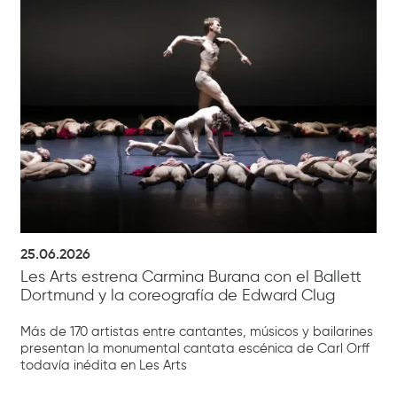
25.06.2026
Les Arts estrena Carmina Burana con el Ballett
Dortmund y la coreografía de Edward Clug
Más de 170 artistas entre cantantes, músicos y bailarines
presentan la monumental cantata escénica de Carl Orff
todavía inédita en Les Arts