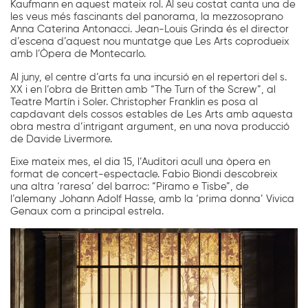
Kaufmann en aquest mateix rol. Al seu costat canta una de
les veus més fascinants del panorama, la mezzosoprano
Anna Caterina Antonacci. Jean-Louis Grinda és el director
d’escena d’aquest nou muntatge que Les Arts coprodueix
amb l’Òpera de Montecarlo.
Al juny, el centre d’arts fa una incursió en el repertori del s.
XX i en l’obra de Britten amb “The Turn of the Screw”, al
Teatre Martín i Soler. Christopher Franklin es posa al
capdavant dels cossos estables de Les Arts amb aquesta
obra mestra d’intrigant argument, en una nova producció
de Davide Livermore.
Eixe mateix mes, el dia 15, l’Auditori acull una òpera en
format de concert-espectacle. Fabio Biondi descobreix
una altra ‘raresa’ del barroc: “Piramo e Tisbe”, de
l’alemany Johann Adolf Hasse, amb la ‘prima donna’ Vivica
Genaux com a principal estrela.