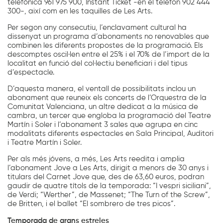
telefònica 961 975 900, Instant Ticket -en el telèfon 902 444
300-, així com en les taquilles de Les Arts.
Per segon any consecutiu, l’enclavament cultural ha
dissenyat un programa d’abonaments no renovables que
combinen les diferents propostes de la programació. Els
descomptes oscil·len entre el 25% i el 70% de l’import de la
localitat en funció del col·lectiu beneficiari i del tipus
d’espectacle.
D’aquesta manera, el ventall de possibilitats inclou un
abonament que reuneix els concerts de l’Orquestra de la
Comunitat Valenciana, un altre dedicat a la música de
cambra, un tercer que engloba la programació del Teatre
Martín i Soler i l’abonament 3 sales que agrupa en cinc
modalitats diferents espectacles en Sala Principal, Auditori
i Teatre Martín i Soler.
Per als més jóvens, a més, Les Arts reedita i amplia
l’abonament Jove a Les Arts, dirigit a menors de 30 anys i
titulars del Carnet Jove que, des de 63,60 euros, podran
gaudir de quatre títols de la temporada: “I vespri siciliani”,
de Verdi; “Werther”, de Massenet; “The Turn of the Screw”,
de Britten, i el ballet “El sombrero de tres picos”.
Temporada de grans estreles