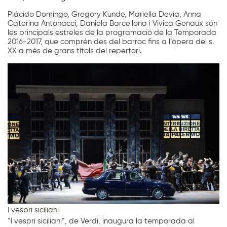
Plácido Domingo, Gregory Kunde, Mariella Devia, Anna
Caterina Antonacci, Daniela Barcellona i Vivica Genaux són
les principals estreles de la programació de la Temporada
2016-2017, que comprén des del barroc fins a l’òpera del s.
XX a més de grans títols del repertori.
I vespri siciliani
“I vespri siciliani”, de Verdi, inaugura la temporada al