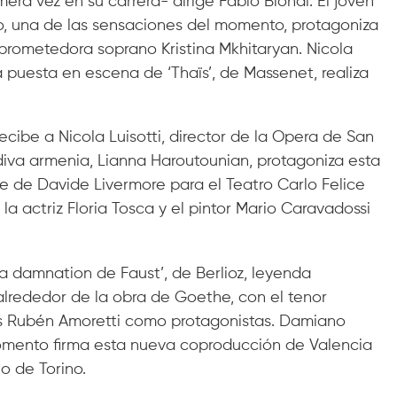
ra vez en su carrera- dirige Fabio Biondi. El joven
o, una de las sensaciones del momento, protagoniza
 prometedora soprano Kristina Mkhitaryan. Nicola
 puesta en escena de ‘Thaïs’, de Massenet, realiza
recibe a Nicola Luisotti, director de la Opera de San
a diva armenia, Lianna Haroutounian, protagoniza esta
 de Davide Livermore para el Teatro Carlo Felice
a actriz Floria Tosca y el pintor Mario Caravadossi
a damnation de Faust’, de Berlioz, leyenda
 alrededor de la obra de Goethe, con el tenor
és Rubén Amoretti como protagonistas. Damiano
 momento firma esta nueva coproducción de Valencia
o de Torino.