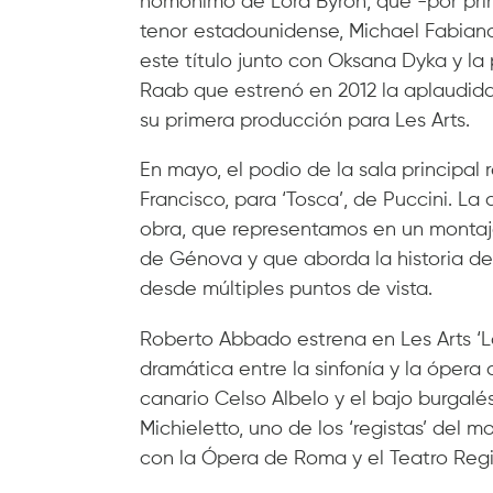
homónimo de Lord Byron, que -por prime
tenor estadounidense, Michael Fabian
este título junto con Oksana Dyka y la
Raab que estrenó en 2012 la aplaudida
su primera producción para Les Arts.
En mayo, el podio de la sala principal 
Francisco, para ‘Tosca’, de Puccini. L
obra, que representamos en un montaje
de Génova y que aborda la historia de l
desde múltiples puntos de vista.
Roberto Abbado estrena en Les Arts ‘L
dramática entre la sinfonía y la ópera
canario Celso Albelo y el bajo burgal
Michieletto, uno de los ‘registas’ del
con la Ópera de Roma y el Teatro Regi