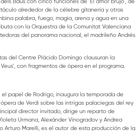
 dels Baus con cinco funciones de ‘El amor brujo’, de
ctáculo alrededor de la célebre gitanería y otras
mbina palabra, fuego, magia, arena y agua en una
 debuta con la Orquestra de la Comunitat Valenciana
tedoras del panorama nacional, el madrileño Andrés
stas del Centre Plácido Domingo clausuran la
 Veus’, con fragmentos de ópera en el programa.
n el papel de Rodrigo, inaugura la temporada de
pera de Verdi sobre las intrigas palaciegas del rey
incipal director invitado, dirige un reparto de
i, Violeta Urmana, Alexánder Vinogradov y Andrea
o Arturo Marelli, es el autor de esta producción de la