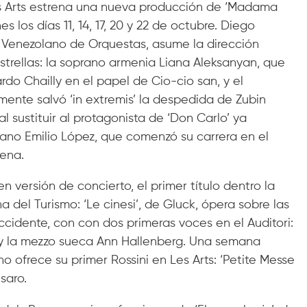
s Arts estrena una nueva producción de ‘Madama
es los días 11, 14, 17, 20 y 22 de octubre. Diego
a Venezolano de Orquestas, asume la dirección
estrellas: la soprano armenia Liana Aleksanyan, que
do Chailly en el papel de Cio-cio san, y el
ente salvó ‘in extremis’ la despedida de Zubin
 sustituir al protagonista de ‘Don Carlo’ ya
iano Emilio López, que comenzó su carrera en el
cena.
en versión de concierto, el primer título dentro la
 del Turismo: ‘Le cinesi’, de Gluck, ópera sobre las
occidente, con con dos primeras voces en el Auditori:
 y la mezzo sueca Ann Hallenberg. Una semana
no ofrece su primer Rossini en Les Arts: ‘Petite Messe
saro.