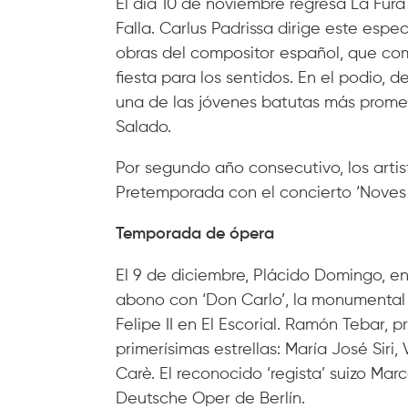
El día 10 de noviembre regresa La Fura
Falla. Carlus Padrissa dirige este espe
obras del compositor español, que co
fiesta para los sentidos. En el podio,
una de las jóvenes batutas más prome
Salado.
Por segundo año consecutivo, los arti
Pretemporada con el concierto ‘Noves
Temporada de ópera
El 9 de diciembre, Plácido Domingo, e
abono con ‘Don Carlo’, la monumental ó
Felipe II en El Escorial. Ramón Tebar, pr
primerísimas estrellas: María José Sir
Carè. El reconocido ‘regista’ suizo Marc
Deutsche Oper de Berlín.