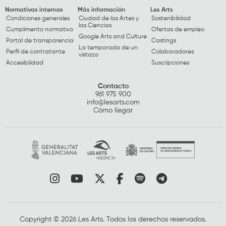
Normativas internas
Más información
Les Arts
Condiciones generales
Ciudad de las Artes y
Sostenibilidad
las Ciencias
Cumplimento normativo
Ofertas de empleo
Google Arts and Culture
Portal de transparencia
Castings
La temporada de un
Perfil de contratante
Colaboradores
vistazo
Accesibilidad
Suscripciones
Contacto
961 975 900
info@lesarts.com
Cómo llegar
Link a instagram
Link a youtube
Link a twitter
Link a facebook
Link a spotify
Link a tele
Copyright © 2026 Les Arts. Todos los derechos reservados.