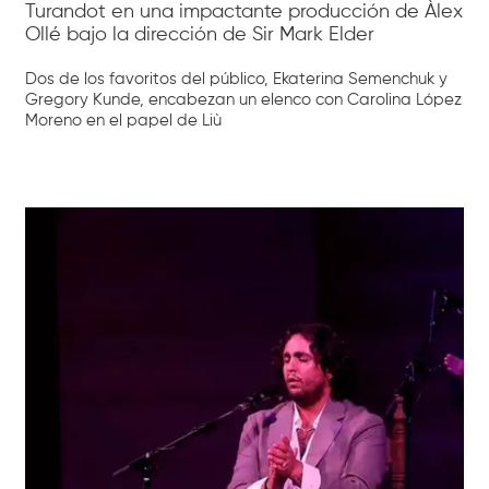
Turandot en una impactante producción de Àlex
Ollé bajo la dirección de Sir Mark Elder
Dos de los favoritos del público, Ekaterina Semenchuk y
Gregory Kunde, encabezan un elenco con Carolina López
Moreno en el papel de Liù