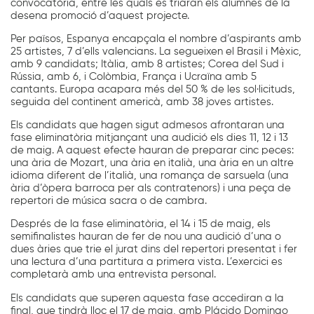
convocatòria, entre les quals es triaran els alumnes de la
desena promoció d’aquest projecte.
Per països, Espanya encapçala el nombre d’aspirants amb
25 artistes, 7 d’ells valencians. La segueixen el Brasil i Mèxic,
amb 9 candidats; Itàlia, amb 8 artistes; Corea del Sud i
Rússia, amb 6, i Colòmbia, França i Ucraïna amb 5
cantants. Europa acapara més del 50 % de les sol·licituds,
seguida del continent americà, amb 38 joves artistes.
Els candidats que hagen sigut admesos afrontaran una
fase eliminatòria mitjançant una audició els dies 11, 12 i 13
de maig. A aquest efecte hauran de preparar cinc peces:
una ària de Mozart, una ària en italià, una ària en un altre
idioma diferent de l’italià, una romança de sarsuela (una
ària d’òpera barroca per als contratenors) i una peça de
repertori de música sacra o de cambra.
Després de la fase eliminatòria, el 14 i 15 de maig, els
semifinalistes hauran de fer de nou una audició d’una o
dues àries que trie el jurat dins del repertori presentat i fer
una lectura d’una partitura a primera vista. L’exercici es
completarà amb una entrevista personal.
Els candidats que superen aquesta fase accediran a la
final, que tindrà lloc el 17 de maig, amb Plácido Domingo