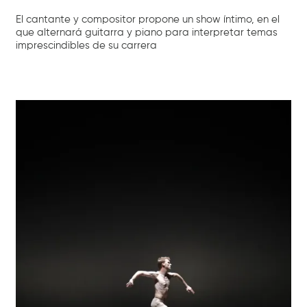
El cantante y compositor propone un show íntimo, en el
que alternará guitarra y piano para interpretar temas
imprescindibles de su carrera