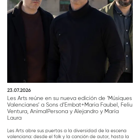
23.07.2026
Les Arts reúne en su nueva edición de ‘Músiques
Valencianes’ a Sons d’Embat+Maria Faubel, Feliu
Ventura, AnimalPersona y Alejandro y María
Laura
Les Arts abre sus puertas a la diversidad de la escena
valenciana: desde el folk y la canción de autor, hasta la