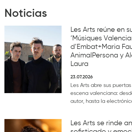
Noticias
Les Arts reúne en 
‘Músiques Valencia
d’Embat+Maria Faub
AnimalPersona y Al
Laura
23.07.2026
Les Arts abre sus puertas
escena valenciana: desde
autor, hasta la electrónica
Les Arts se rinde a
sofisticado y emoc