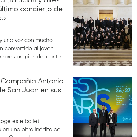
a tradición y aires
último concierto de
co
y una voz con mucho
n convertido al joven
ombres propios del cante
la Compañía Antonio
de San Juan en sus
acoge este ballet
 en una obra inédita de