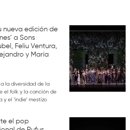
su nueva edición de
nes’ a Sons
el, Feliu Ventura,
ejandro y María
 a la diversidad de la
 el folk y la canción de
 y el ‘indie’ mestizo
nte el pop
ional de Rufus