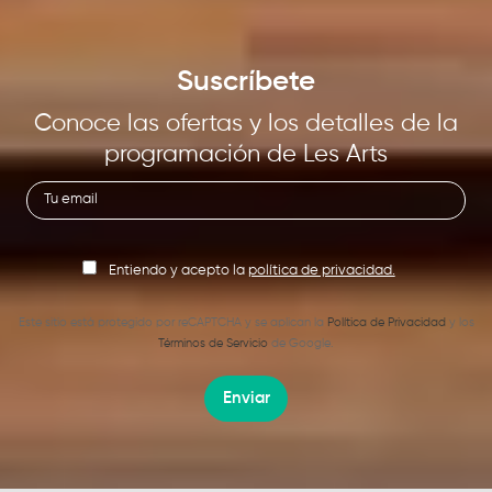
Suscríbete
Conoce las ofertas y los detalles de la
programación de Les Arts
Entiendo y acepto la
política de privacidad.
Este sitio está protegido por reCAPTCHA y se aplican la
Política de Privacidad
y los
Términos de Servicio
de Google.
Enviar