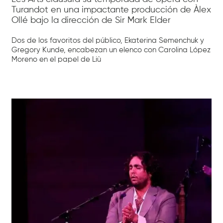
Turandot en una impactante producción de Àlex
Ollé bajo la dirección de Sir Mark Elder
Dos de los favoritos del público, Ekaterina Semenchuk y
Gregory Kunde, encabezan un elenco con Carolina López
Moreno en el papel de Liù