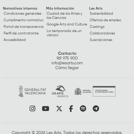
Normativas internas
Más información
Les Arts
Condiciones generales
Ciudad de las Artes y
Sostenibilidad
las Ciencias
Cumplimento normativo
Ofertas de empleo
Google Arts and Culture
Portal de transparencia
Castings
La temporada de un
Perfil de contratante
Colaboradores
vistazo
Accesibilidad
Suscripciones
Contacto
961 975 900
info@lesarts.com
Cómo llegar
Link a instagram
Link a youtube
Link a twitter
Link a facebook
Link a spotify
Link a tele
Copyright © 2026 Les Arts. Todos los derechos reservados.