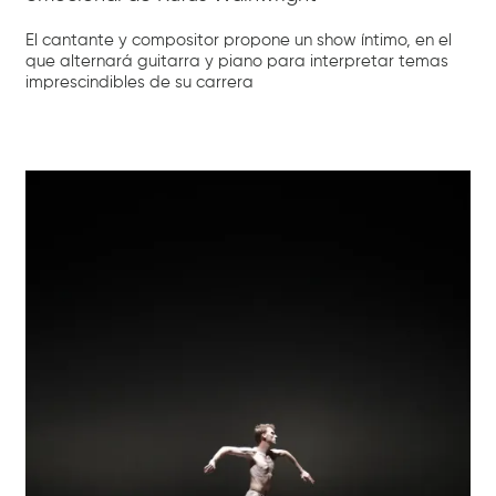
El cantante y compositor propone un show íntimo, en el
que alternará guitarra y piano para interpretar temas
imprescindibles de su carrera