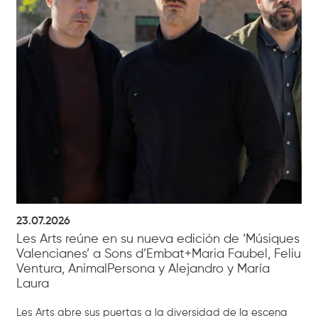
23.07.2026
Les Arts reúne en su nueva edición de ‘Músiques
Valencianes’ a Sons d’Embat+Maria Faubel, Feliu
Ventura, AnimalPersona y Alejandro y María
Laura
Les Arts abre sus puertas a la diversidad de la escena