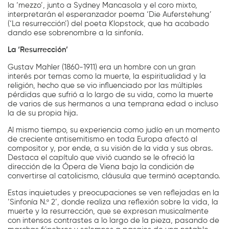
la ‘mezzo’, junto a Sydney Mancasola y el coro mixto,
interpretarán el esperanzador poema ‘Die Auferstehung’
(‘La resurrección’) del poeta Klopstock, que ha acabado
dando ese sobrenombre a la sinfonía.
La ‘Resurrección’
Gustav Mahler (1860-1911) era un hombre con un gran
interés por temas como la muerte, la espiritualidad y la
religión, hecho que se vio influenciado por las múltiples
pérdidas que sufrió a lo largo de su vida, como la muerte
de varios de sus hermanos a una temprana edad o incluso
la de su propia hija.
Al mismo tiempo, su experiencia como judío en un momento
de creciente antisemitismo en toda Europa afectó al
compositor y, por ende, a su visión de la vida y sus obras.
Destaca el capítulo que vivió cuando se le ofreció la
dirección de la Ópera de Viena bajo la condición de
convertirse al catolicismo, cláusula que terminó aceptando.
Estas inquietudes y preocupaciones se ven reflejadas en la
‘Sinfonía N.º 2’, donde realiza una reflexión sobre la vida, la
muerte y la resurrección, que se expresan musicalmente
con intensos contrastes a lo largo de la pieza, pasando de