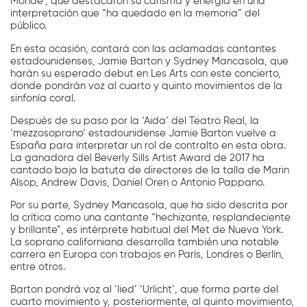
Monde’, que destacaron su carisma y energía en una
interpretación que “ha quedado en la memoria” del
público.
En esta ocasión, contará con las aclamadas cantantes
estadounidenses, Jamie Barton y Sydney Mancasola, que
harán su esperado debut en Les Arts con este concierto,
donde pondrán voz al cuarto y quinto movimientos de la
sinfonía coral.
Después de su paso por la ‘Aida’ del Teatro Real, la
‘mezzosoprano’ estadounidense Jamie Barton vuelve a
España para interpretar un rol de contralto en esta obra.
La ganadora del Beverly Sills Artist Award de 2017 ha
cantado bajo la batuta de directores de la talla de Marin
Alsop, Andrew Davis, Daniel Oren o Antonio Pappano.
Por su parte, Sydney Mancasola, que ha sido descrita por
la crítica como una cantante “hechizante, resplandeciente
y brillante”, es intérprete habitual del Met de Nueva York.
La soprano californiana desarrolla también una notable
carrera en Europa con trabajos en París, Londres o Berlín,
entre otros.
Barton pondrá voz al ‘lied’ ‘Urlicht’, que forma parte del
cuarto movimiento y, posteriormente, al quinto movimiento,