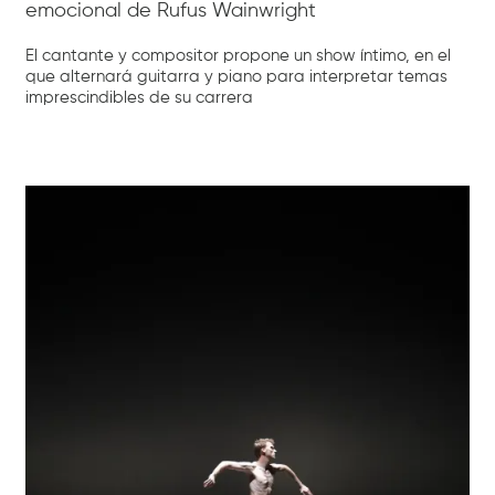
emocional de Rufus Wainwright
El cantante y compositor propone un show íntimo, en el
que alternará guitarra y piano para interpretar temas
imprescindibles de su carrera