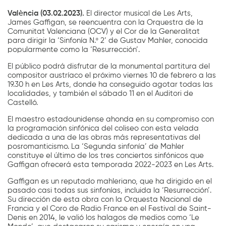
València (03.02.2023).
El director musical de Les Arts,
James Gaffigan, se reencuentra con la Orquestra de la
Comunitat Valenciana (OCV) y el Cor de la Generalitat
para dirigir la ‘Sinfonía N.º 2’ de Gustav Mahler, conocida
popularmente como la ‘Resurrección’.
El público podrá disfrutar de la monumental partitura del
compositor austríaco el próximo viernes 10 de febrero a las
19.30 h en Les Arts, donde ha conseguido agotar todas las
localidades, y también el sábado 11 en el Auditori de
Castelló.
El maestro estadounidense ahonda en su compromiso con
la programación sinfónica del coliseo con esta velada
dedicada a una de las obras más representativas del
posromanticismo. La ‘Segunda sinfonía’ de Mahler
constituye el último de los tres conciertos sinfónicos que
Gaffigan ofrecerá esta temporada 2022-2023 en Les Arts.
Gaffigan es un reputado mahleriano, que ha dirigido en el
pasado casi todas sus sinfonías, incluida la ‘Resurrección’.
Su dirección de esta obra con la Orquesta Nacional de
Francia y el Coro de Radio France en el Festival de Saint-
Denis en 2014, le valió los halagos de medios como ‘Le