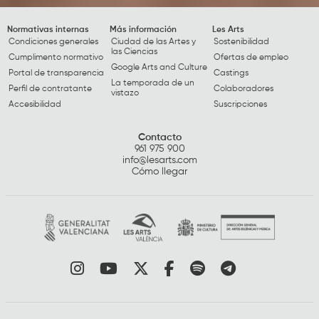
Normativas internas
Más información
Les Arts
Condiciones generales
Ciudad de las Artes y
Sostenibilidad
las Ciencias
Cumplimento normativo
Ofertas de empleo
Google Arts and Culture
Portal de transparencia
Castings
La temporada de un
Perfil de contratante
Colaboradores
vistazo
Accesibilidad
Suscripciones
Contacto
961 975 900
info@lesarts.com
Cómo llegar
Link a instagram
Link a youtube
Link a twitter
Link a facebook
Link a spotify
Link a tele