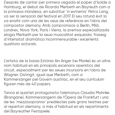
Després de cantar per primera vegada el paper d’Isolde a
Hamburg, el debut de Ricarda Merbeth en Bayreuth com a
la princesa irlandesa, en substituir ‘in extremis’ Petra Lang,
va ser la sensació del festival en 2017. El seu rotund èxit la
va enaltir com una de les veus de referència en l’obra del
compositor alemany. Amb compromisos a Berlín, Milà,
Londres, Nova York, París i Viena, la premsa especialitzada
elogia Merbeth per la seua musicalitat exquisida, fraseig
d’intensitat dramàtica incommensurable i excel·lents
qualitats actorals.
L’artista de la baixa Estònia Ain Anger (rei Marke) és un altre
nom habitual en els principals escenaris operístics del
circuit, especialment per les seues incursions en l’obra de
Wagner. Distingit, igual que Merbeth, com a
Kammersänger pel Govern austríac, en el seu currículum
figuren més de 40 papers.
Tanca el quartet protagonista l’alemanya Claudia Mahnke
(Brangäne), Kammersängerin de l’Òpera de Frankfurt i una
de les ‘mezzosopranos’ predilectes pels grans teatres per
al repertori alemany, a més d’habitual en els repartiments
del Bayreuther Festspiele.