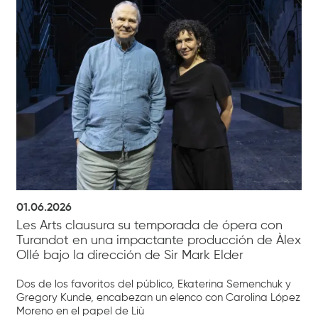
01.06.2026
Les Arts clausura su temporada de ópera con
Turandot en una impactante producción de Àlex
Ollé bajo la dirección de Sir Mark Elder
Dos de los favoritos del público, Ekaterina Semenchuk y
Gregory Kunde, encabezan un elenco con Carolina López
Moreno en el papel de Liù