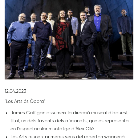
Diapositiva 1 de 1
12.04.2023
‘Les Arts és Òpera’
James Gaffigan assumeix la direcció musical d’aquest
títol, un dels favorits dels aficionats, que es representa
en l’espectacular muntatge d’Àlex Ollé
Les Arts reuneix primeres veus del repertori wagnerià,