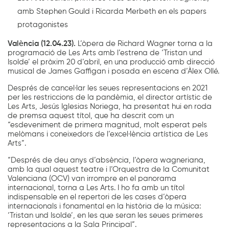
amb Stephen Gould i Ricarda Merbeth en els papers
protagonistes
València (12.04.23).
L’òpera de Richard Wagner torna a la
programació de Les Arts amb l’estrena de ‘Tristan und
Isolde’ el pròxim 20 d’abril, en una producció amb direcció
musical de James Gaffigan i posada en escena d’Àlex Ollé.
Després de cancel·lar les seues representacions en 2021
per les restriccions de la pandèmia, el director artístic de
Les Arts, Jesús Iglesias Noriega, ha presentat hui en roda
de premsa aquest títol, que ha descrit com un
“esdeveniment de primera magnitud, molt esperat pels
melòmans i coneixedors de l’excel·lència artística de Les
Arts”.
“Després de deu anys d’absència, l’òpera wagneriana,
amb la qual aquest teatre i l’Orquestra de la Comunitat
Valenciana (OCV) van irrompre en el panorama
internacional, torna a Les Arts. I ho fa amb un títol
indispensable en el repertori de les cases d’òpera
internacionals i fonamental en la història de la música:
‘Tristan und Isolde’, en les que seran les seues primeres
representacions a la Sala Principal”.