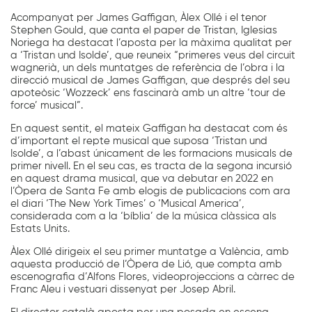
Acompanyat per James Gaffigan, Àlex Ollé i el tenor
Stephen Gould, que canta el paper de Tristan, Iglesias
Noriega ha destacat l’aposta per la màxima qualitat per
a ‘Tristan und Isolde’, que reuneix “primeres veus del circuit
wagnerià, un dels muntatges de referència de l’obra i la
direcció musical de James Gaffigan, que després del seu
apoteòsic ‘Wozzeck’ ens fascinarà amb un altre ‘tour de
force’ musical”.
En aquest sentit, el mateix Gaffigan ha destacat com és
d’important el repte musical que suposa ‘Tristan und
Isolde’, a l’abast únicament de les formacions musicals de
primer nivell. En el seu cas, es tracta de la segona incursió
en aquest drama musical, que va debutar en 2022 en
l’Òpera de Santa Fe amb elogis de publicacions com ara
el diari ‘The New York Times’ o ‘Musical America’,
considerada com a la ‘bíblia’ de la música clàssica als
Estats Units.
Àlex Ollé dirigeix el seu primer muntatge a València, amb
aquesta producció de l’Òpera de Lió, que compta amb
escenografia d’Alfons Flores, videoprojeccions a càrrec de
Franc Aleu i vestuari dissenyat per Josep Abril.