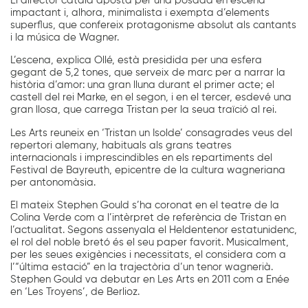
El director català aposta per una posada en escena
impactant i, alhora, minimalista i exempta d’elements
superflus, que confereix protagonisme absolut als cantants
i la música de Wagner.
L’escena, explica Ollé, està presidida per una esfera
gegant de 5,2 tones, que serveix de marc per a narrar la
història d’amor: una gran lluna durant el primer acte; el
castell del rei Marke, en el segon, i en el tercer, esdevé una
gran llosa, que carrega Tristan per la seua traïció al rei.
Les Arts reuneix en ‘Tristan un Isolde’ consagrades veus del
repertori alemany, habituals als grans teatres
internacionals i imprescindibles en els repartiments del
Festival de Bayreuth, epicentre de la cultura wagneriana
per antonomàsia.
El mateix Stephen Gould s’ha coronat en el teatre de la
Colina Verde com a l’intèrpret de referència de Tristan en
l’actualitat. Segons assenyala el Heldentenor estatunidenc,
el rol del noble bretó és el seu paper favorit. Musicalment,
per les seues exigències i necessitats, el considera com a
l’“última estació” en la trajectòria d’un tenor wagnerià.
Stephen Gould va debutar en Les Arts en 2011 com a Enée
en ‘Les Troyens’, de Berlioz.