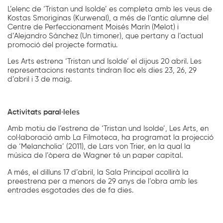
L’elenc de ‘Tristan und Isolde’ es completa amb les veus de
Kostas Smoriginas (Kurwenal), a més de l’antic alumne del
Centre de Perfeccionament Moisés Marín (Melot) i
d’Alejandro Sánchez (Un timoner), que pertany a l’actual
promoció del projecte formatiu.
Les Arts estrena ‘Tristan und Isolde’ el dijous 20 abril. Les
representacions restants tindran lloc els dies 23, 26, 29
d’abril i 3 de maig.
Activitats paral·leles
Amb motiu de l’estrena de ‘Tristan und Isolde’, Les Arts, en
col·laboració amb La Filmoteca, ha programat la projecció
de ‘Melancholia’ (2011), de Lars von Trier, en la qual la
música de l’òpera de Wagner té un paper capital.
A més, el dilluns 17 d’abril, la Sala Principal acollirà la
preestrena per a menors de 29 anys de l’obra amb les
entrades esgotades des de fa dies.