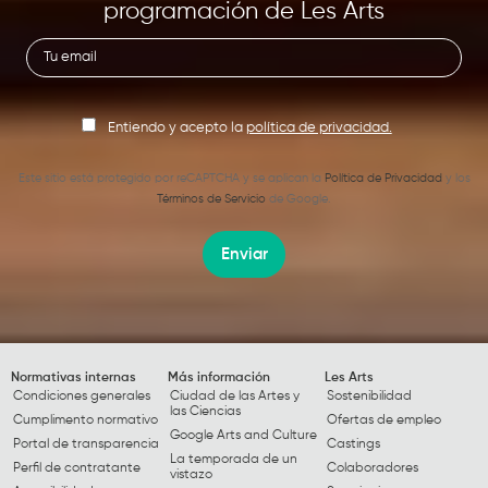
programación de Les Arts
Entiendo y acepto la
política de privacidad.
Este sitio está protegido por reCAPTCHA y se aplican la
Política de Privacidad
y los
Términos de Servicio
de Google.
Enviar
Normativas internas
Más información
Les Arts
Condiciones generales
Ciudad de las Artes y
Sostenibilidad
las Ciencias
Cumplimento normativo
Ofertas de empleo
Google Arts and Culture
Portal de transparencia
Castings
La temporada de un
Perfil de contratante
Colaboradores
vistazo