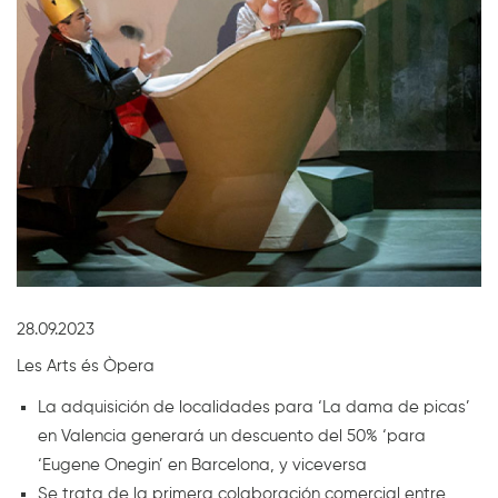
Diapositiva 1 de 1
28.09.2023
Les Arts és Òpera
La adquisición de localidades para ‘La dama de picas’
en Valencia generará un descuento del 50% ‘para
‘Eugene Onegin’ en Barcelona, y viceversa
Se trata de la primera colaboración comercial entre