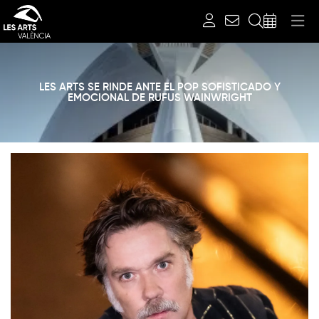
Buscar
LES ARTS SE RINDE ANTE EL POP SOFISTICADO Y
EMOCIONAL DE RUFUS WAINWRIGHT
Diapositiva 1 de 1: Noticias