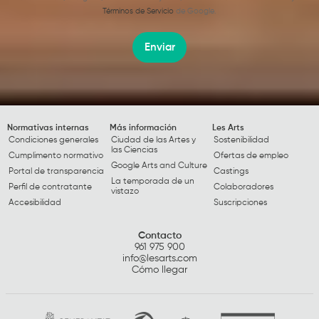
Términos de Servicio
de Google.
Enviar
Normativas internas
Más información
Les Arts
Condiciones generales
Ciudad de las Artes y
Sostenibilidad
las Ciencias
Cumplimento normativo
Ofertas de empleo
Google Arts and Culture
Portal de transparencia
Castings
La temporada de un
Perfil de contratante
Colaboradores
vistazo
Accesibilidad
Suscripciones
Contacto
961 975 900
info@lesarts.com
Cómo llegar