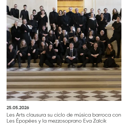
25.05.2026
Les Arts clausura su ciclo de música barroca con
Les Épopées y la mezzosoprano Eva Zaïcik