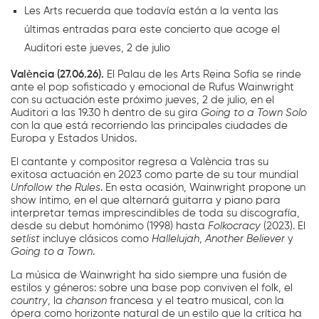
Les Arts recuerda que todavía están a la venta las
últimas entradas para este concierto que acoge el
Auditori este jueves, 2 de julio
València (27.06.26).
El Palau de les Arts Reina Sofía se rinde
ante el pop sofisticado y emocional de Rufus Wainwright
con su actuación este próximo jueves, 2 de julio, en el
Auditori a las 19.30 h dentro de su gira
Going to a Town Solo
con la que está recorriendo las principales ciudades de
Europa y Estados Unidos.
El cantante y compositor regresa a València tras su
exitosa actuación en 2023 como parte de su tour mundial
Unfollow the Rules
. En esta ocasión, Wainwright propone un
show íntimo, en el que alternará guitarra y piano para
interpretar temas imprescindibles de toda su discografía,
desde su debut homónimo (1998) hasta
Folkocracy
(2023). El
setlist
incluye clásicos como
Hallelujah
,
Another Believer
y
Going to a Town
.
La música de Wainwright ha sido siempre una fusión de
estilos y géneros: sobre una base pop conviven el folk, el
country
, la
chanson
francesa y el teatro musical, con la
ópera como horizonte natural de un estilo que la crítica ha