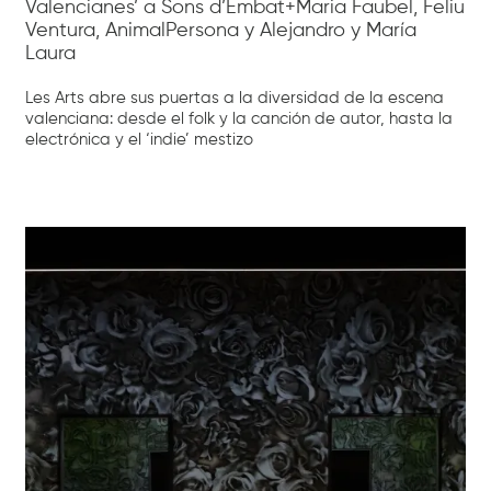
Valencianes’ a Sons d’Embat+Maria Faubel, Feliu
Ventura, AnimalPersona y Alejandro y María
Laura
Les Arts abre sus puertas a la diversidad de la escena
valenciana: desde el folk y la canción de autor, hasta la
electrónica y el ‘indie’ mestizo