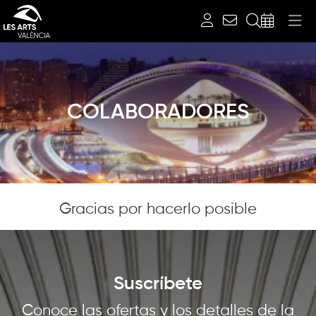
Buscar
COLABORADORES
Diapositiva 1 de 1
Gracias por hacerlo posible
Suscríbete
Conoce las ofertas y los detalles de la