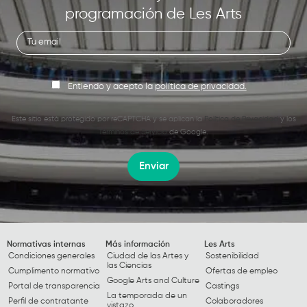
programación de Les Arts
Entiendo y acepto la
política de privacidad.
Este sitio está protegido por reCAPTCHA y se aplican la
Política de Privacidad
y los
Términos de Servicio
de Google.
Enviar
Normativas internas
Más información
Les Arts
Condiciones generales
Ciudad de las Artes y
Sostenibilidad
las Ciencias
Cumplimento normativo
Ofertas de empleo
Google Arts and Culture
Portal de transparencia
Castings
La temporada de un
Perfil de contratante
Colaboradores
vistazo