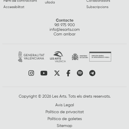
Perfil de contractant
Col·laboradors
ullada
Accessibilitat
Subscripcions
Contacte
961 975 900
info@lesarts.com
Com arribar
Link a instagram
Link a youtube
Link a twitter
Link a facebook
Link a spotify
Link a tele
Copyright © 2026 Les Arts. Tots els drets reservats.
Avis Legal
Política de privacitat
Política de galetes
Sitemap