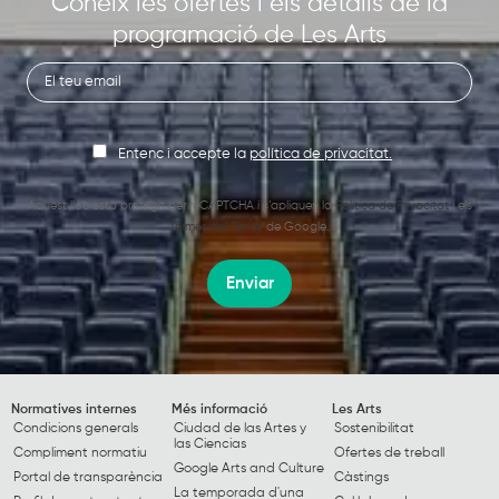
Coneix les ofertes i els detalls de la
programació de Les Arts
Entenc i accepte la
política de privacitat.
Aquest lloc està protegit per reCAPTCHA i s’apliquen la
Política de Privacitat
i els
Termes del Servei
de Google.
Enviar
Normatives internes
Més informació
Les Arts
Condicions generals
Ciudad de las Artes y
Sostenibilitat
las Ciencias
Compliment normatiu
Ofertes de treball
Google Arts and Culture
Portal de transparència
Càstings
La temporada d'una