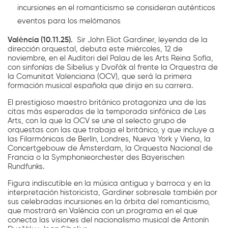
incursiones en el romanticismo se consideran auténticos
eventos para los melómanos
València (10.11.25).
Sir John Eliot Gardiner, leyenda de la
dirección orquestal, debuta este miércoles, 12 de
noviembre, en el Auditori del Palau de les Arts Reina Sofía,
con sinfonías de Sibelius y Dvořák al frente la Orquestra de
la Comunitat Valenciana (OCV), que será la primera
formación musical española que dirija en su carrera.
El prestigioso maestro británico protagoniza una de las
citas más esperadas de la temporada sinfónica de Les
Arts, con la que la OCV se une al selecto grupo de
orquestas con las que trabaja el británico, y que incluye a
las Filarmónicas de Berlín, Londres, Nueva York y Viena, la
Concertgebouw de Ámsterdam, la Orquesta Nacional de
Francia o la Symphonieorchester des Bayerischen
Rundfunks.
Figura indiscutible en la música antigua y barroca y en la
interpretación historicista, Gardiner sobresale también por
sus celebradas incursiones en la órbita del romanticismo,
que mostrará en València con un programa en el que
conecta las visiones del nacionalismo musical de Antonín