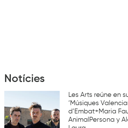
Notícies
Les Arts reúne en 
‘Músiques Valencia
d’Embat+Maria Faub
AnimalPersona y Al
Laura