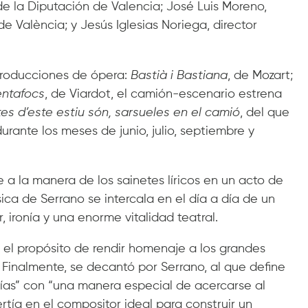
de la Diputación de Valencia; José Luis Moreno,
e València; y Jesús Iglesias Noriega, director
producciones de ópera:
Bastià i Bastiana
, de Mozart;
entafocs
, de Viardot, el camión-escenario estrena
es d’este estiu són, sarsueles en el camió
, del que
urante los meses de junio, julio, septiembre y
a la manera de los sainetes líricos en un acto de
sica de Serrano se intercala en el día a día de un
ironía y una enorme vitalidad teatral.
 el propósito de rendir homenaje a los grandes
 Finalmente, se decantó por Serrano, al que define
ías” con “una manera especial de acercarse al
ertía en el compositor ideal para construir un