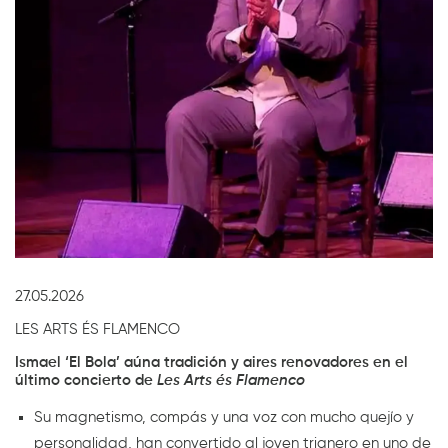
Diapositiva 1 de 1
27.05.2026
LES ARTS ÉS FLAMENCO
Ismael ‘El Bola’ aúna tradición y aires renovadores en el
último concierto de
Les Arts és Flamenco
Su magnetismo, compás y una voz con mucho quejío y
personalidad, han convertido al joven trianero en uno de