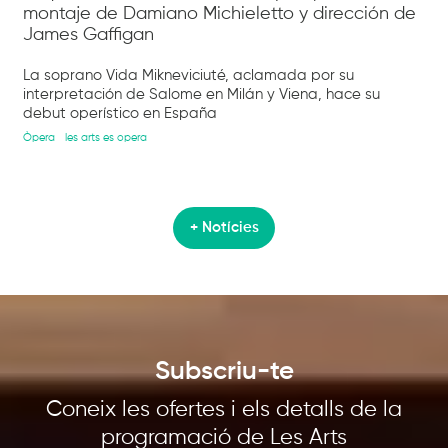
montaje de Damiano Michieletto y dirección de
James Gaffigan
La soprano Vida Mikneviciuté, aclamada por su
interpretación de Salome en Milán y Viena, hace su
debut operístico en España
Òpera
les arts es opera
+ Notícies
Subscriu-te
Coneix les ofertes i els detalls de la
programació de Les Arts