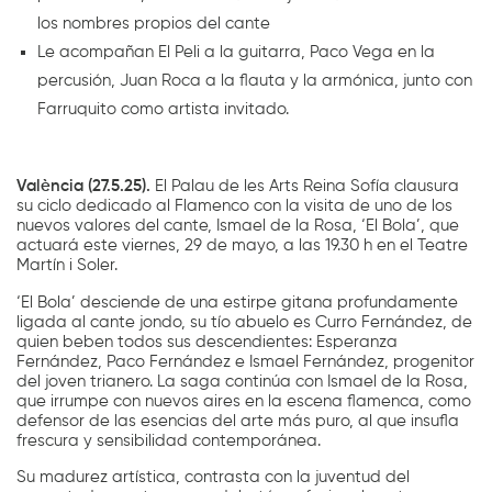
los nombres propios del cante
Le acompañan El Peli a la guitarra, Paco Vega en la
percusión, Juan Roca a la flauta y la armónica, junto con
Farruquito como artista invitado.
València (27.5.25).
El Palau de les Arts Reina Sofía clausura
su ciclo dedicado al Flamenco con la visita de uno de los
nuevos valores del cante, Ismael de la Rosa, ‘El Bola’, que
actuará este viernes, 29 de mayo, a las 19.30 h en el Teatre
Martín i Soler.
‘El Bola’ desciende de una estirpe gitana profundamente
ligada al cante jondo, su tío abuelo es Curro Fernández, de
quien beben todos sus descendientes: Esperanza
Fernández, Paco Fernández e Ismael Fernández, progenitor
del joven trianero. La saga continúa con Ismael de la Rosa,
que irrumpe con nuevos aires en la escena flamenca, como
defensor de las esencias del arte más puro, al que insufla
frescura y sensibilidad contemporánea.
Su madurez artística, contrasta con la juventud del