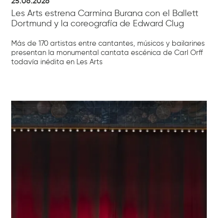
25.06.2026
Les Arts estrena Carmina Burana con el Ballett
Dortmund y la coreografía de Edward Clug
Más de 170 artistas entre cantantes, músicos y bailarines
presentan la monumental cantata escénica de Carl Orff
todavía inédita en Les Arts