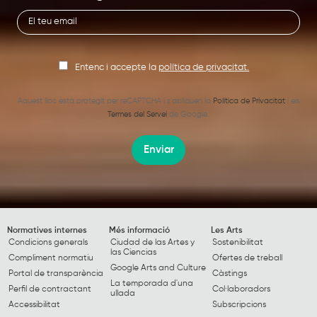
Entenc i accepte la
política de privacitat.
Aquest lloc està protegit per reCAPTCHA i s’apliquen la
Política de Privacitat
i els
Termes del Servei
de Google.
Enviar
Normatives internes
Més informació
Les Arts
Condicions generals
Ciudad de las Artes y
Sostenibilitat
las Ciencias
Compliment normatiu
Ofertes de treball
Google Arts and Culture
Portal de transparència
Càstings
La temporada d'una
Perfil de contractant
Col·laboradors
ullada
Accessibilitat
Subscripcions