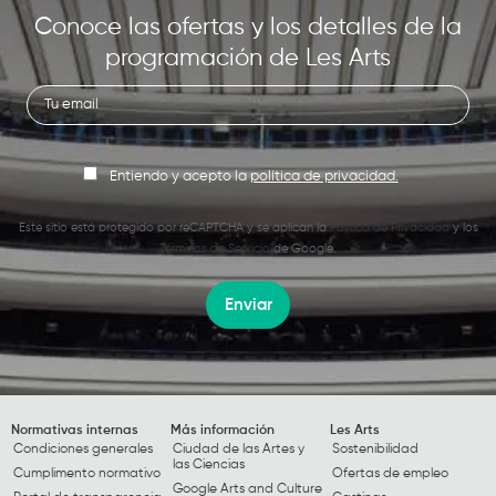
Conoce las ofertas y los detalles de la
programación de Les Arts
Entiendo y acepto la
política de privacidad.
Este sitio está protegido por reCAPTCHA y se aplican la
Política de Privacidad
y los
Términos de Servicio
de Google.
Enviar
Normativas internas
Más información
Les Arts
Condiciones generales
Ciudad de las Artes y
Sostenibilidad
las Ciencias
Cumplimento normativo
Ofertas de empleo
Google Arts and Culture