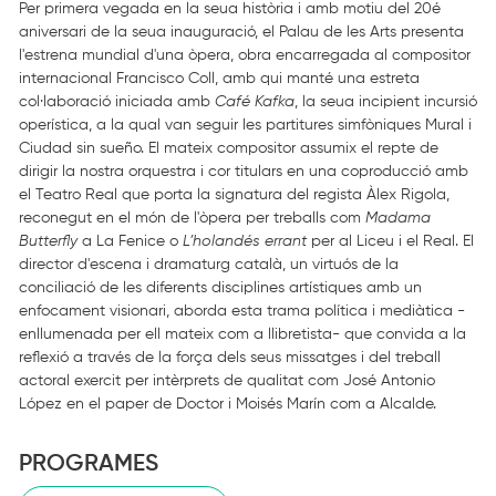
Per primera vegada en la seua història i amb motiu del 20é
aniversari de la seua inauguració, el Palau de les Arts presenta
l'estrena mundial d'una òpera, obra encarregada al compositor
internacional Francisco Coll, amb qui manté una estreta
col·laboració iniciada amb
Café Kafka
, la seua incipient incursió
operística, a la qual van seguir les partitures simfòniques Mural i
Ciudad sin sueño. El mateix compositor assumix el repte de
dirigir la nostra orquestra i cor titulars en una coproducció amb
el Teatro Real que porta la signatura del regista Àlex Rigola,
reconegut en el món de l'òpera per treballs com
Madama
Butterfly
a La Fenice o
L’holandés errant
per al Liceu i el Real. El
director d'escena i dramaturg català, un virtuós de la
conciliació de les diferents disciplines artístiques amb un
enfocament visionari, aborda esta trama política i mediàtica -
enllumenada per ell mateix com a llibretista- que convida a la
reflexió a través de la força dels seus missatges i del treball
actoral exercit per intèrprets de qualitat com José Antonio
López en el paper de Doctor i Moisés Marín com a Alcalde.
PROGRAMES