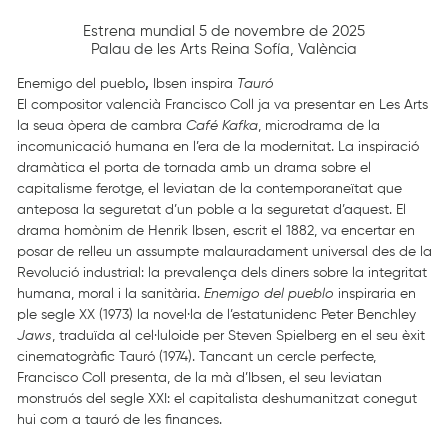
Estrena mundial 5 de novembre de 2025
Palau de les Arts Reina Sofía, València
Enemigo del pueblo
,
Ibsen inspira
Tauró
El compositor valencià Francisco Coll ja va presentar en Les Arts
la seua òpera de cambra
Café Kafka
, microdrama de la
incomunicació humana en l’era de la modernitat. La inspiració
dramàtica el porta de tornada amb un drama sobre el
capitalisme ferotge, el leviatan de la contemporaneïtat que
anteposa la seguretat d’un poble a la seguretat d’aquest. El
drama homònim de Henrik Ibsen, escrit el 1882, va encertar en
posar de relleu un assumpte malauradament universal des de la
Revolució industrial: la prevalença dels diners sobre la integritat
humana, moral i la sanitària.
Enemigo del pueblo
inspiraria en
ple segle XX (1973) la novel·la de l’estatunidenc Peter Benchley
Jaws
, traduïda al cel·luloide per Steven Spielberg en el seu èxit
cinematogràfic Tauró (1974). Tancant un cercle perfecte,
Francisco Coll presenta, de la mà d’Ibsen, el seu leviatan
monstruós del segle XXI: el capitalista deshumanitzat conegut
hui com a tauró de les finances.