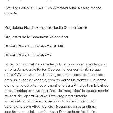
Piotr Ilitx Txaikovski 1840 – 1893
Simfonia núm.
4 en fa menor,
opus 36
Magdalena Martínez
(flauta);
Noelia Cotuna
(arpa)
Orquestra de la Comunitat Valenciana
DESCARREGA EL PROGRAMA DE MÀ
DESCARREGA EL PROGRAMA
La temporada del Palau de les Arts arranca, com ja és tradició,
amb la Jornada de Portes Obertes i el concert simfònic que
oferixl’OCV en l’Auditori. Una vegada més, l’orquestra compta
amb un invitat d’excepció, com és
Cornelius Meister
. El director
alemany va debutar recentment a la Sala Principal amb èxit de
públic i crítica, que va qualificar de "magnífica" la seua direcció
musical de l’òpera Rusalka. Este programa simfònic
s’interpretarà també en altres localitats de la Comunitat
Valenciana com Altea, Cullera i Requena, en esta última
localitat, en col·laboració amb la Diputació de València.