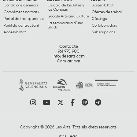
Normatives internes
Més informació
Les Arts
Condicions generals
Ciudad de las Artes y
Sostenibilitat
las Ciencias
Compliment normatiu
Ofertes de treball
Google Arts and Culture
Portal de transparència
Càstings
La temporada d'una
Perfil de contractant
Col·laboradors
ullada
Accessibilitat
Subscripcions
Contacte
961 975 900
info@lesarts.com
Com arribar
Link a instagram
Link a youtube
Link a twitter
Link a facebook
Link a spotify
Link a tele
Copyright © 2026 Les Arts. Tots els drets reservats.
Avis Legal