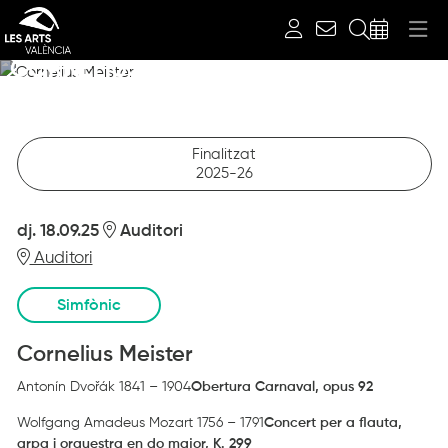
Simfònic
Cerca
CORNELIUS MEISTER
dijous 18 de setembre
Auditori
Finalitzat
2025-26
dj. 18.09.25
Auditori
Auditori
Simfònic
Cornelius Meister
Antonín Dvořák 1841 – 1904
Obertura Carnaval, opus 92
Wolfgang Amadeus Mozart 1756 – 1791
Concert per a flauta,
arpa i orquestra en do major, K. 299