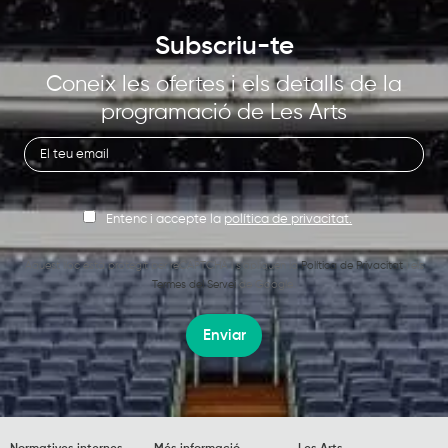
Subscriu-te
Coneix les ofertes i els detalls de la
programació de Les Arts
Entenc i accepte la
política de privacitat.
Aquest lloc està protegit per reCAPTCHA i s’apliquen la
Política de Privacitat
i els
Termes del Servei
de Google.
Enviar