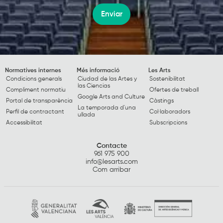
Enviar
Normatives internes
Més informació
Les Arts
Condicions generals
Ciudad de las Artes y
Sostenibilitat
las Ciencias
Compliment normatiu
Ofertes de treball
Google Arts and Culture
Portal de transparència
Càstings
La temporada d'una
Perfil de contractant
Col·laboradors
ullada
Accessibilitat
Subscripcions
Contacte
961 975 900
info@lesarts.com
Com arribar