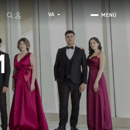
VA
MENÚ
Cerca
M