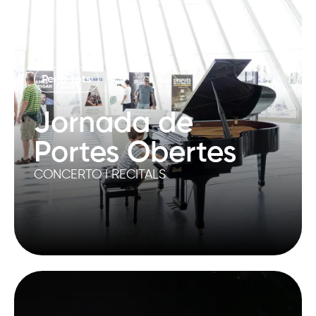
Per a tots
Jornada de
Portes Obertes
CONCERTO I RECITALS