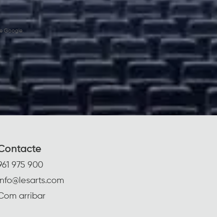
e Google.
Contacte
961 975 900
info@lesarts.com
Com arribar