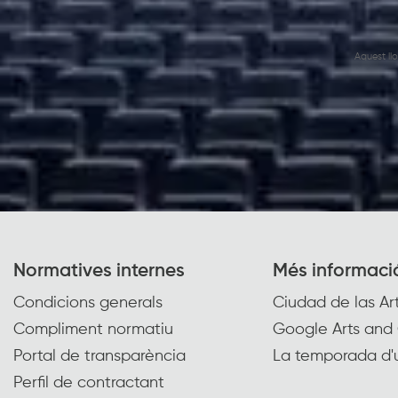
Aquest ll
Normatives internes
Més informaci
Condicions generals
Ciudad de las Art
Compliment normatiu
Google Arts and 
Portal de transparència
La temporada d'
Perfil de contractant