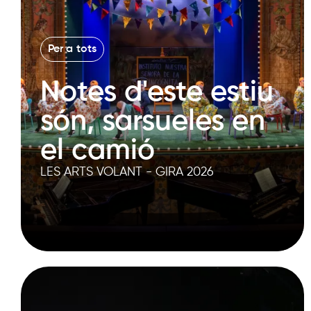
Per a tots
Notes d'este estiu
són, sarsueles en
el camió
LES ARTS VOLANT - GIRA 2026