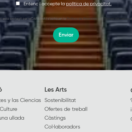
Entenc i accepte la
política de privacitat.
oc està protegit per reCAPTCHA i s’apliquen la
Política de Privacitat
i els
Termes del Servei
d
Enviar
ó
Les Arts
es y las Ciencias
Sostenibilitat
Culture
Ofertes de treball
una ullada
Càstings
Col·laboradors