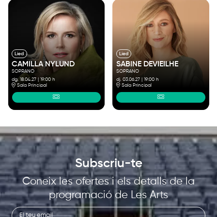
Lied
Lied
CAMILLA NYLUND
SABINE DEVIEILHE
SOPRANO
SOPRANO
dg. 18.04.27
|
19:00 h
dj. 03.06.27
|
19:00 h
Sala Principal
Sala Principal
Subscriu-te
Coneix les ofertes i els detalls de la
programació de Les Arts