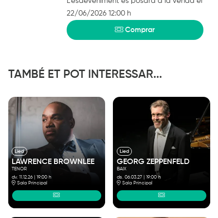
L'esdeveniment es posarà a la venda el
22/06/2026 12:00 h
Comprar
TAMBÉ ET POT INTERESSAR...
Lied
Lied
LAWRENCE BROWNLEE
GEORG ZEPPENFELD
TENOR
BAIX
dv. 11.12.26
|
19:00 h
ds. 06.03.27
|
19:00 h
Sala Principal
Sala Principal