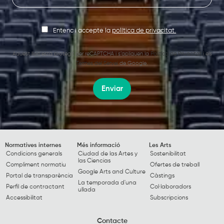
Entenc i accepte la
política de privacitat.
Aquest lloc està protegit per reCAPTCHA i s’apliquen la
Política de Privacitat
i els
Termes del Servei
de Google.
Enviar
Normatives internes
Més informació
Les Arts
Condicions generals
Ciudad de las Artes y
Sostenibilitat
las Ciencias
Compliment normatiu
Ofertes de treball
Google Arts and Culture
Portal de transparència
Càstings
La temporada d'una
Perfil de contractant
Col·laboradors
ullada
Accessibilitat
Subscripcions
Contacte