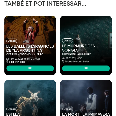
TAMBÉ ET POT INTERESSAR...
Dansa
Dansa
LE MURMURE DES
LES BALLETS ESPAGNOLS
SONGES
DE “LA ARGENTINA”
COMPAGNIE ACCRORAP
COMPAÑÍA ANTONIO NAJARRO
dv. 12.02.27
|
19:30 h
Del dv. 23.10.26
al ds. 24.10.26
Teatre Martín i Soler
Sala Principal
Dansa
Dansa
ESTELA
LA MORT I LA PRIMAVERA