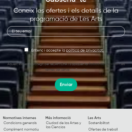
Coneix les ofertes i els detalls de la
programació de Les Arts
Entenc i accepte la
política de privacitat.
Aquest lloc està protegit per reCAPTCHA i s’apliquen la
Política de Privacitat
i els
Termes del Servei
de Google.
Enviar
Normatives internes
Més informació
Les Arts
Condicions generals
Ciudad de las Artes y
Sostenibilitat
las Ciencias
Compliment normatiu
Ofertes de treball