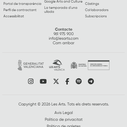
Google Arts and Culture
Portal de transparència
Càstings
La temporada d'una
Perfil de contractant
Col·laboradors
ullada
Accessibilitat
Subscripcions
Contacte
961 975 900
info@lesarts.com
Com arribar
Link a instagram
Link a youtube
Link a twitter
Link a facebook
Link a spotify
Link a tele
Copyright © 2026 Les Arts. Tots els drets reservats.
Avis Legal
Política de privacitat
Política de galetes