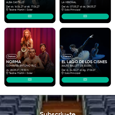
ALBA CASTILLO
LA VERONAL
Del dv. 16.04.27
al ds. 17.04.27
Del dv. 07.05.27
al ds. 08.05.27
Teatre Martín i Soler
Sala Principal
Dansa
Dansa
NORMA
EL LAGO DE LOS CISNES
COMPAÑÍA ANTONIO RUZ
AALTO BALLETT DE ESSEN
dv. 28.05.27
|
19:30 h
Del dj. 24.06.27
al dg. 27.06.27
Teatre Martín i Soler
Sala Principal
Subscriu-te