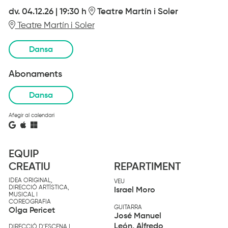
dv. 04.12.26
|
19:30 h
Teatre Martín i Soler
Teatre Martín i Soler
Dansa
Abonaments
Dansa
Afegir al calendari
EQUIP
CREATIU
REPARTIMENT
IDEA ORIGINAL,
VEU
DIRECCIÓ ARTÍSTICA,
Israel Moro
MUSICAL I
COREOGRAFIA
GUITARRA
Olga Pericet
José Manuel
León, Alfredo
DIRECCIÓ D’ESCENA I