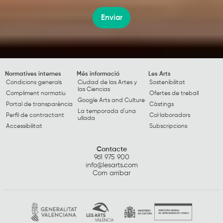
Enviar
Normatives internes
Més informació
Les Arts
Condicions generals
Ciudad de las Artes y
Sostenibilitat
las Ciencias
Compliment normatiu
Ofertes de treball
Google Arts and Culture
Portal de transparència
Càstings
La temporada d'una
Perfil de contractant
Col·laboradors
ullada
Accessibilitat
Subscripcions
Contacte
961 975 900
info@lesarts.com
Com arribar