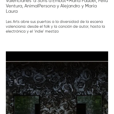
Valencianes’ a Sons d’Embat+Maria Faubel, Feliu
Ventura, AnimalPersona y Alejandro y María
Laura
Les Arts abre sus puertas a la diversidad de la escena
valenciana: desde el folk y la canción de autor, hasta la
electrónica y el ‘indie’ mestizo