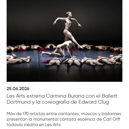
25.06.2026
Les Arts estrena Carmina Burana con el Ballett
Dortmund y la coreografía de Edward Clug
Más de 170 artistas entre cantantes, músicos y bailarines
presentan la monumental cantata escénica de Carl Orff
todavía inédita en Les Arts