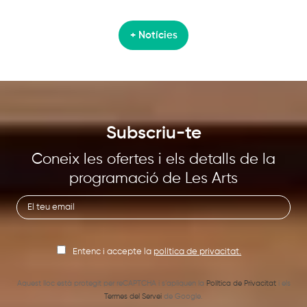
+ Notícies
Subscriu-te
Coneix les ofertes i els detalls de la
programació de Les Arts
Entenc i accepte la
política de privacitat.
Aquest lloc està protegit per reCAPTCHA i s’apliquen la
Política de Privacitat
i els
Termes del Servei
de Google.