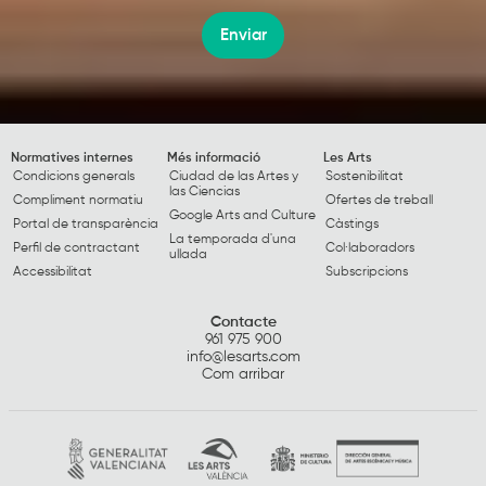
Enviar
Normatives internes
Més informació
Les Arts
Condicions generals
Ciudad de las Artes y
Sostenibilitat
las Ciencias
Compliment normatiu
Ofertes de treball
Google Arts and Culture
Portal de transparència
Càstings
La temporada d'una
Perfil de contractant
Col·laboradors
ullada
Accessibilitat
Subscripcions
Contacte
961 975 900
info@lesarts.com
Com arribar