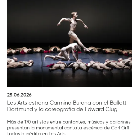
25.06.2026
Les Arts estrena Carmina Burana con el Ballett
Dortmund y la coreografía de Edward Clug
Más de 170 artistas entre cantantes, músicos y bailarines
presentan la monumental cantata escénica de Carl Orff
todavía inédita en Les Arts