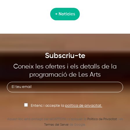
+ Notícies
Subscriu-te
Coneix les ofertes i els detalls de la
programació de Les Arts
Entenc i accepte la
política de privacitat.
Aquest lloc està protegit per reCAPTCHA i s’apliquen la
Política de Privacitat
i els
Termes del Servei
de Google.