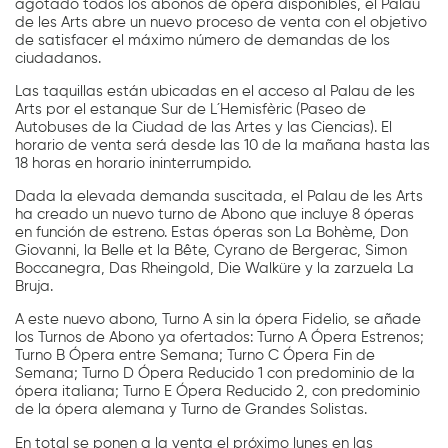
agotado todos los abonos de ópera disponibles, el Palau
de les Arts abre un nuevo proceso de venta con el objetivo
de satisfacer el máximo número de demandas de los
ciudadanos.
Las taquillas están ubicadas en el acceso al Palau de les
Arts por el estanque Sur de L´Hemisfèric (Paseo de
Autobuses de la Ciudad de las Artes y las Ciencias). El
horario de venta será desde las 10 de la mañana hasta las
18 horas en horario ininterrumpido.
Dada la elevada demanda suscitada, el Palau de les Arts
ha creado un nuevo turno de Abono que incluye 8 óperas
en función de estreno. Estas óperas son La Bohème, Don
Giovanni, la Belle et la Bête, Cyrano de Bergerac, Simon
Boccanegra, Das Rheingold, Die Walküre y la zarzuela La
Bruja.
A este nuevo abono, Turno A sin la ópera Fidelio, se añade
los Turnos de Abono ya ofertados: Turno A Ópera Estrenos;
Turno B Ópera entre Semana; Turno C Ópera Fin de
Semana; Turno D Ópera Reducido 1 con predominio de la
ópera italiana; Turno E Ópera Reducido 2, con predominio
de la ópera alemana y Turno de Grandes Solistas.
En total se ponen a la venta el próximo lunes en las