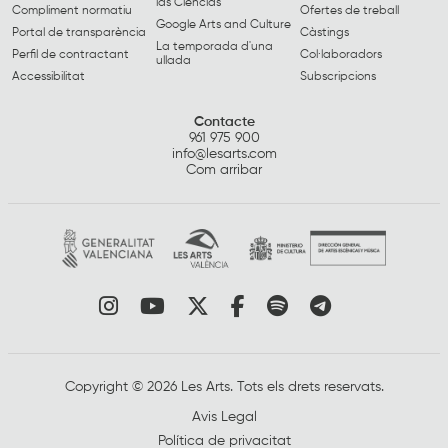
las Ciencias
Compliment normatiu
Ofertes de treball
Google Arts and Culture
Portal de transparència
Càstings
La temporada d'una
Perfil de contractant
Col·laboradors
ullada
Accessibilitat
Subscripcions
Contacte
961 975 900
info@lesarts.com
Com arribar
Link a instagram
Link a youtube
Link a twitter
Link a facebook
Link a spotify
Link a tele
Copyright © 2026 Les Arts. Tots els drets reservats.
Avis Legal
Política de privacitat