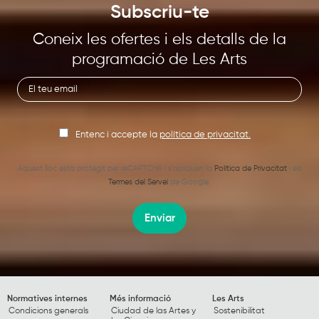
Subscriu-te
Coneix les ofertes i els detalls de la
programació de Les Arts
Entenc i accepte la
política de privacitat.
Aquest lloc està protegit per reCAPTCHA i s’apliquen la
Política de Privacitat
i els
Termes del Servei
de Google.
Enviar
Normatives internes
Més informació
Les Arts
Condicions generals
Ciudad de las Artes y
Sostenibilitat