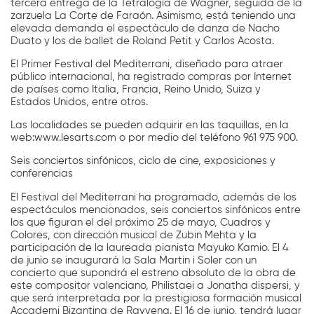
tercera entrega de la Tetralogía de Wagner, seguida de la
zarzuela La Corte de Faraón. Asimismo, está teniendo una
elevada demanda el espectáculo de danza de Nacho
Duato y los de ballet de Roland Petit y Carlos Acosta.
El Primer Festival del Mediterrani, diseñado para atraer
público internacional, ha registrado compras por Internet
de países como Italia, Francia, Reino Unido, Suiza y
Estados Unidos, entre otros.
Las localidades se pueden adquirir en las taquillas, en la
web:www.lesarts.com o por medio del teléfono 961 975 900.
Seis conciertos sinfónicos, ciclo de cine, exposiciones y
conferencias
El Festival del Mediterrani ha programado, además de los
espectáculos mencionados, seis conciertos sinfónicos entre
los que figuran el del próximo 25 de mayo, Cuadros y
Colores, con dirección musical de Zubin Mehta y la
participación de la laureada pianista Mayuko Kamio. El 4
de junio se inaugurará la Sala Martin i Soler con un
concierto que supondrá el estreno absoluto de la obra de
este compositor valenciano, Philistaei a Jonatha dispersi, y
que será interpretada por la prestigiosa formación musical
Accademi Bizantina de Ravvena. El 16 de junio, tendrá lugar