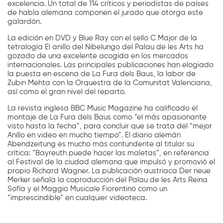
excelencia. Un total de 114 críticos y periodistas de países
de habla alemana componen el jurado que otorga este
galardón.
La edición en DVD y Blue Ray con el sello C Major de la
tetralogía El anillo del Nibelungo del Palau de les Arts ha
gozado de una excelente acogida en los mercados
internacionales. Las principales publicaciones han elogiado
la puesta en escena de La Fura dels Baus, la labor de
Zubin Mehta con la Orquestra de la Comunitat Valenciana,
así como el gran nivel del reparto.
La revista inglesa BBC Music Magazine ha calificado el
montaje de La Fura dels Baus como “el más apasionante
visto hasta la fecha”, para concluir que se trata del “mejor
Anillo en video en mucho tiempo”. El diario alemán
Abendzeitung es mucho más contundente al titular su
crítica: “Bayreuth puede hacer las maletas”, en referencia
al Festival de la ciudad alemana que impulsó y promovió el
propio Richard Wagner. La publicación austriaca Der neue
Merker señala la coproducción del Palau de les Arts Reina
Sofía y el Maggio Musicale Fiorentino como un
“imprescindible” en cualquier videoteca.