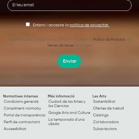
Entenc i accepte la
política de privacitat.
Aquest lloc està protegit per reCAPTCHA i s’apliquen la
Política de Privacitat
i els
Termes del Servei
de Google.
Enviar
Normatives internes
Més informació
Les Arts
Condicions generals
Ciudad de las Artes y
Sostenibilitat
las Ciencias
Compliment normatiu
Ofertes de treball
Google Arts and Culture
Portal de transparència
Càstings
La temporada d'una
Perfil de contractant
Col·laboradors
ullada
Accessibilitat
Subscripcions