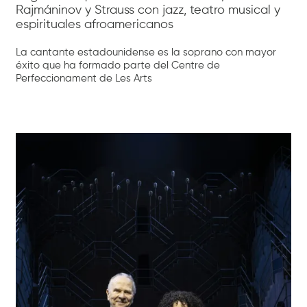
Rajmáninov y Strauss con jazz, teatro musical y
espirituales afroamericanos
La cantante estadounidense es la soprano con mayor
éxito que ha formado parte del Centre de
Perfeccionament de Les Arts