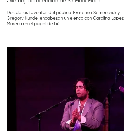
Ollé bajo la dirección de Sir Mark Elder
Dos de los favoritos del público, Ekaterina Semenchuk y
Gregory Kunde, encabezan un elenco con Carolina López
Moreno en el papel de Liù