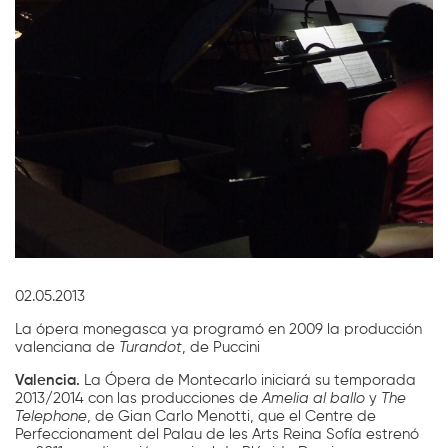
Diapositiva 1 de 1
02.05.2013
La ópera monegasca ya programó en 2009 la producción
valenciana de
Turandot
, de Puccini
Valencia.
La Ópera de Montecarlo iniciará su temporada
2013/2014 con las producciones de
Amelia al ballo
y
The
Telephone
, de Gian Carlo Menotti, que el Centre de
Perfeccionament del Palau de les Arts Reina Sofía estrenó