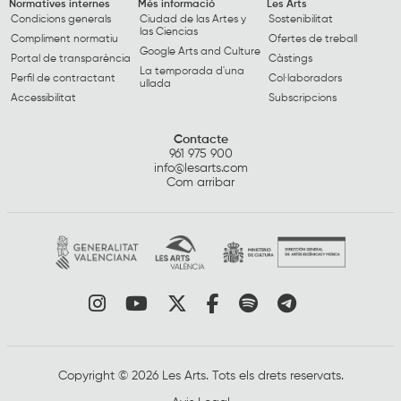
Normatives internes
Més informació
Les Arts
Condicions generals
Ciudad de las Artes y
Sostenibilitat
las Ciencias
Compliment normatiu
Ofertes de treball
Google Arts and Culture
Portal de transparència
Càstings
La temporada d'una
Perfil de contractant
Col·laboradors
ullada
Accessibilitat
Subscripcions
Contacte
961 975 900
info@lesarts.com
Com arribar
Link a instagram
Link a youtube
Link a twitter
Link a facebook
Link a spotify
Link a tele
Copyright © 2026 Les Arts. Tots els drets reservats.