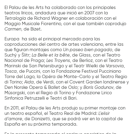
El Palau de les Arts ha colaborado con los principales
teatros líricos, andadura que inició en 2007 con la
Tetralogía
de Richard Wagner en colaboración con el
Maggio Musicale Fiorentino, con el que también coprodujo
Carmen
, de Bizet.
Europa ha sido el principal mercado para las
coproducciones del centro de artes valenciano, entre las
que figuran montajes como
Un paseo bien pagado
, de
Suchý y Šlitr;
La Belle et la bête
, de Glass, con el Teatro
Nacional de Praga;
Les Troyens
, de Berlioz, con el Teatro
Marinski de San Petersburgo y el Teatr Wielki de Varsovia,
Tosca
, de Puccini, con la Fondazione Festival Pucciniano
Torre del Lago, la Opéra de Monte-Carlo y el Teatro Regio
di Torino;
Aida
, de Verdi, con el Covent Garden londinense y
Den Norske Opera & Ballet de Oslo; y
Borís Godunov
, de
Músorgski, con el Regio di Torino y Fondazione Lirico
Sinfonica Petruzzelli e Teatri di Bari.
En 2011, el Palau de les Arts produjo su primer montaje con
un teatro español, el Teatro Real de Madrid:
L’elisir
d’amore
, de Donizetti, que se podrá ver en la capital de
España en su próxima temporada.