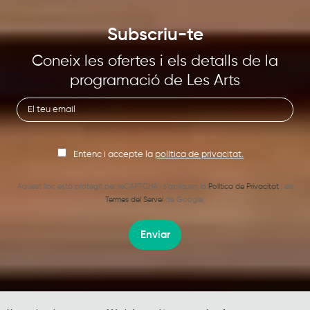
Subscriu-te
Coneix les ofertes i els detalls de la
programació de Les Arts
Entenc i accepte la
política de privacitat.
Aquest lloc està protegit per reCAPTCHA i s’apliquen la
Política de Privacitat
i els
Termes del Servei
de Google.
Enviar