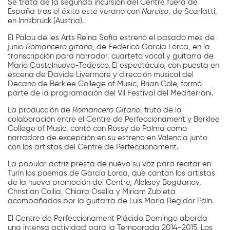
Se trata de la segunda incursión del Centre fuera de
España tras el éxito este verano con
Narciso
, de Scarlatti,
en Innsbruck (Austria).
El Palau de les Arts Reina Sofía estrenó el pasado mes de
junio
Romancero gitano
, de Federico García Lorca, en la
transcripción para narrador, cuarteto vocal y guitarra de
Mario Castelnuovo-Tedesco. El espectáculo, con puesta en
escena de Davide Livermore y dirección musical del
Decano de Berklee College of Music, Brian Cole, formó
parte de la programación del VII Festival del Mediterrani.
La producción de
Romancero Gitano
, fruto de la
colaboración entre el Centre de Perfeccionament y Berklee
College of Music, contó con Rossy de Palma como
narradora de excepción en su estreno en Valencia junto
con los artistas del Centre de Perfeccionament.
La popular actriz presta de nuevo su voz para recitar en
Turín los poemas de García Lorca, que cantan los artistas
de la nueva promoción del Centre, Aleksey Bogdanov,
Christian Collia, Chiara Osella y Miriam Zubieta
acompañados por la guitarra de Luis María Regidor Paín.
El Centre de Perfeccionament Plácido Domingo aborda
una intensa actividad para la Temporada 2014-2015. Los