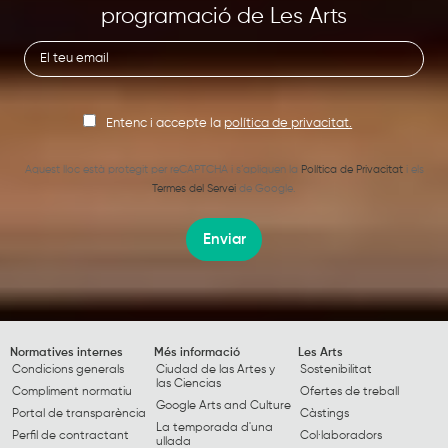
programació de Les Arts
Entenc i accepte la
política de privacitat.
Aquest lloc està protegit per reCAPTCHA i s’apliquen la
Política de Privacitat
i els
Termes del Servei
de Google.
Enviar
Normatives internes
Més informació
Les Arts
Condicions generals
Ciudad de las Artes y
Sostenibilitat
las Ciencias
Compliment normatiu
Ofertes de treball
Google Arts and Culture
Portal de transparència
Càstings
La temporada d'una
Perfil de contractant
Col·laboradors
ullada