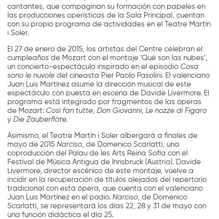
cantantes, que compaginan su formación con papeles en
las producciones operísticas de la Sala Principal, cuentan
con su propio programa de actividades en el Teatre Martín
i Soler.
El 27 de enero de 2015, los artistas del Centre celebran el
cumpleaños de Mozart con el montaje ‘Qué son las nubes’,
un concierto-espectáculo inspirado en el episodio
Cosa
sono le nuvole
del cineasta Pier Paolo Pasolini. El valenciano
Juan Luis Martínez asume la dirección musical de este
espectáculo con puesta en escena de Davide Livermore. El
programa está integrado por fragmentos de las óperas
de Mozart:
Così fan tutte
,
Don Giovanni
,
Le nozze di Figaro
y
Die Zauberflöte.
Asimismo, el Teatre Martín i Soler albergará a finales de
mayo de 2015
Narciso
, de Domenico Scarlatti, una
coproducción del Palau de les Arts Reina Sofía con el
Festival de Música Antigua de Innsbruck (Austria). Davide
Livermore, director escénico de este montaje, vuelve a
incidir en la recuperación de títulos alejados del repertorio
tradicional con esta ópera, que cuenta con el valenciano
Juan Luis Martínez en el podio.
Narciso
, de Domenico
Scarlatti, se representará los días 22, 28 y 31 de mayo con
una función didáctica el día 25.