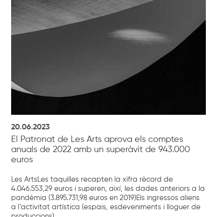
20.06.2023
El Patronat de Les Arts aprova els comptes
anuals de 2022 amb un superàvit de 943.000
euros
Les ArtsLes taquilles recapten la xifra rècord de
4.046.553,29 euros i superen, així, les dades anteriors a la
pandèmia (3.895.731,98 euros en 2019)Els ingressos aliens
a l’activitat artística (espais, esdeveniments i lloguer de
produccions)...