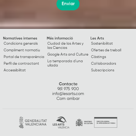
Enviar
Normatives internes
Més informació
Les Arts
Condicions generals
Ciudad de las Artes y
Sostenibilitat
las Ciencias
Compliment normatiu
Ofertes de treball
Google Arts and Culture
Portal de transparència
Càstings
La temporada d'una
Perfil de contractant
Col·laboradors
ullada
Accessibilitat
Subscripcions
Contacte
961 975 900
info@lesarts.com
Com arribar