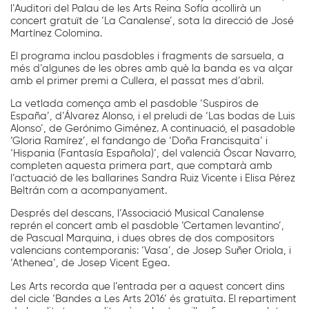
l’Auditori del Palau de les Arts Reina Sofía acollirà un
concert gratuït de ‘La Canalense’, sota la direcció de José
Martínez Colomina.
El programa inclou pasdobles i fragments de sarsuela, a
més d’algunes de les obres amb què la banda es va alçar
amb el primer premi a Cullera, el passat mes d’abril.
La vetlada comença amb el pasdoble ‘Suspiros de
España’, d’Álvarez Alonso, i el preludi de ‘Las bodas de Luis
Alonso’, de Gerónimo Giménez. A continuació, el pasadoble
‘Gloria Ramírez’, el fandango de ‘Doña Francisquita’ i
‘Hispania (Fantasía Española)’, del valencià Óscar Navarro,
completen aquesta primera part, que comptarà amb
l’actuació de les ballarines Sandra Ruiz Vicente i Elisa Pérez
Beltrán com a acompanyament.
Després del descans, l’Associació Musical Canalense
reprén el concert amb el pasdoble ‘Certamen levantino’,
de Pascual Marquina, i dues obres de dos compositors
valencians contemporanis: ‘Vasa’, de Josep Suñer Oriola, i
‘Athenea’, de Josep Vicent Egea.
Les Arts recorda que l’entrada per a aquest concert dins
del cicle ‘Bandes a Les Arts 2016’ és gratuïta. El repartiment