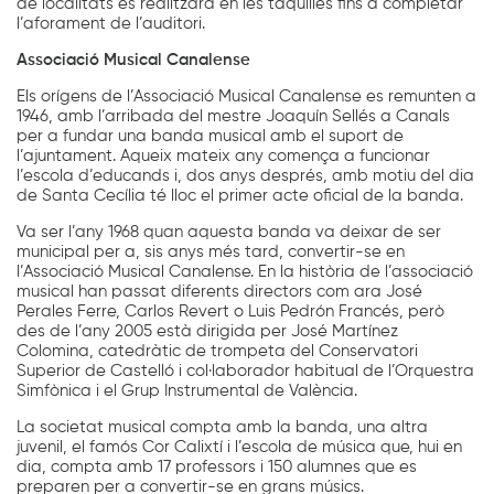
de localitats es realitzarà en les taquilles fins a completar
l’aforament de l’auditori.
Associació Musical Canalense
Els orígens de l’Associació Musical Canalense es remunten a
1946, amb l’arribada del mestre Joaquín Sellés a Canals
per a fundar una banda musical amb el suport de
l’ajuntament. Aqueix mateix any comença a funcionar
l’escola d’educands i, dos anys després, amb motiu del dia
de Santa Cecília té lloc el primer acte oficial de la banda.
Va ser l’any 1968 quan aquesta banda va deixar de ser
municipal per a, sis anys més tard, convertir-se en
l’Associació Musical Canalense. En la història de l’associació
musical han passat diferents directors com ara José
Perales Ferre, Carlos Revert o Luis Pedrón Francés, però
des de l’any 2005 està dirigida per José Martínez
Colomina, catedràtic de trompeta del Conservatori
Superior de Castelló i col·laborador habitual de l’Orquestra
Simfònica i el Grup Instrumental de València.
La societat musical compta amb la banda, una altra
juvenil, el famós Cor Calixtí i l’escola de música que, hui en
dia, compta amb 17 professors i 150 alumnes que es
preparen per a convertir-se en grans músics.