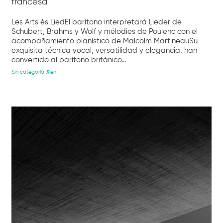
francesa
Les Arts és LiedEl barítono interpretará Lieder de
Schubert, Brahms y Wolf y mélodies de Poulenc con el
acompañamiento pianístico de Malcolm MartineauSu
exquisita técnica vocal, versatilidad y elegancia, han
convertido al barítono británico...
Sin categoría @en