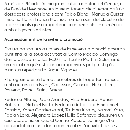
A més de Plácido Domingo, impulsor i mentor del Centre, i
de Davide Livermore, en la seua faceta de director artístic,
destacats professionals com Fabio Biondi, Manuela Custer,
Enedina Lloris i Franca Mattiuci formen part del claustre de
professionals que compartiran coneixements i experiència
amb els jóvens artistes.
Acomiadament de la setena promoció
D’altra banda, els alumnes de la setena promoció posaran
punt final a la seua activitat al Centre Plácido Domingo
demà dissabte, a les 19.00 h, al Teatre Martín i Soler, amb
un recital en què estaran acompanyats pel prestigiós
pianista repertorista Roger Vignoles.
El programa està format per obres del repertori francés,
amb autors com Bizet, Chausson, Gounod, Hahn, Ibert,
Poulenc, Ravel i Saint-Saëns.
Federica Alfano, Pablo Aranday, Elisa Barbero, Mariam
Battistelli, Michael Borth, Federica di Trapani, Emmanuel
Faraldo, Karen Gardeazabal, Tatiana Irizarry, Nozomi Kato,
Fabian Lara, Alejandro López i Iuliia Safonova clausuren un
curs acadèmic en què el Centre Plácido Domingo s’ha
consolidat com un pilar fonamental en l’activitat de Les