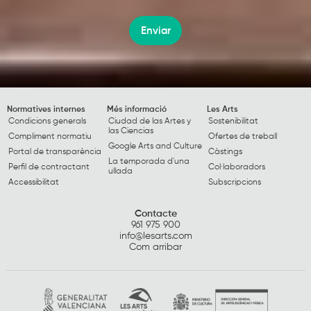
Enviar
Normatives internes
Més informació
Les Arts
Condicions generals
Ciudad de las Artes y
Sostenibilitat
las Ciencias
Compliment normatiu
Ofertes de treball
Google Arts and Culture
Portal de transparència
Càstings
La temporada d'una
Perfil de contractant
Col·laboradors
ullada
Accessibilitat
Subscripcions
Contacte
961 975 900
info@lesarts.com
Com arribar