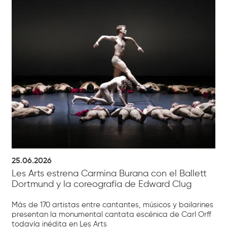
25.06.2026
Les Arts estrena Carmina Burana con el Ballett
Dortmund y la coreografía de Edward Clug
Más de 170 artistas entre cantantes, músicos y bailarines
presentan la monumental cantata escénica de Carl Orff
todavía inédita en Les Arts