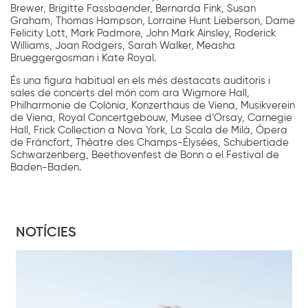
Brewer, Brigitte Fassbaender, Bernarda Fink, Susan
Graham, Thomas Hampson, Lorraine Hunt Lieberson, Dame
Felicity Lott, Mark Padmore, John Mark Ainsley, Roderick
Williams, Joan Rodgers, Sarah Walker, Measha
Brueggergosman i Kate Royal.
És una figura habitual en els més destacats auditoris i
sales de concerts del món com ara Wigmore Hall,
Philharmonie de Colònia, Konzerthaus de Viena, Musikverein
de Viena, Royal Concertgebouw, Musee d’Orsay, Carnegie
Hall, Frick Collection a Nova York, La Scala de Milà, Ópera
de Fráncfort, Théatre des Champs-Élysées, Schubertiade
Schwarzenberg, Beethovenfest de Bonn o el Festival de
Baden-Baden.
NOTÍCIES