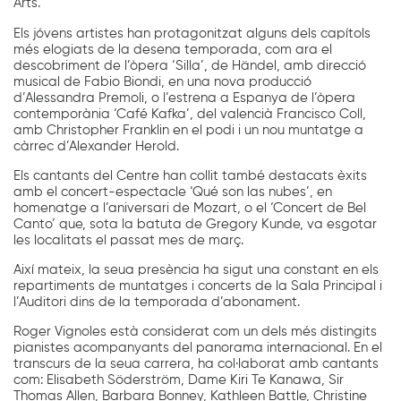
Arts.
Els jóvens artistes han protagonitzat alguns dels capítols
més elogiats de la desena temporada, com ara el
descobriment de l’òpera ‘Silla’, de Händel, amb direcció
musical de Fabio Biondi, en una nova producció
d’Alessandra Premoli, o l’estrena a Espanya de l’òpera
contemporània ‘Café Kafka’, del valencià Francisco Coll,
amb Christopher Franklin en el podi i un nou muntatge a
càrrec d’Alexander Herold.
Els cantants del Centre han collit també destacats èxits
amb el concert-espectacle ‘Qué son las nubes’, en
homenatge a l’aniversari de Mozart, o el ‘Concert de Bel
Canto’ que, sota la batuta de Gregory Kunde, va esgotar
les localitats el passat mes de març.
Així mateix, la seua presència ha sigut una constant en els
repartiments de muntatges i concerts de la Sala Principal i
l’Auditori dins de la temporada d’abonament.
Roger Vignoles està considerat com un dels més distingits
pianistes acompanyants del panorama internacional. En el
transcurs de la seua carrera, ha col·laborat amb cantants
com: Elisabeth Söderström, Dame Kiri Te Kanawa, Sir
Thomas Allen, Barbara Bonney, Kathleen Battle, Christine