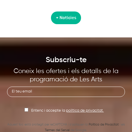
+ Notícies
Subscriu-te
Coneix les ofertes i els detalls de la
programació de Les Arts
Entenc i accepte la
política de privacitat.
Aquest lloc està protegit per reCAPTCHA i s’apliquen la
Política de Privacitat
i els
Termes del Servei
de Google.