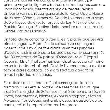
L’artista madrileny encapçala el jurat en el qual, per
primera vegada, figuren directors d’altres teatres com ara
Joan Matabosch, director artístic del teatre Reial; o
Umberto Fanni, director general de la Royal Opera House
de Muscat (Oman), a més de Davide Livermore en la seua
doble faceta de director artístic de Les Arts i del Centre
Plácido Domingo i Enedina Lloris, membre del claustre del
Centre Plácido Domingo.
Un total de 34 cantants opten a les 15 places que Les Arts
ofereix enguany. El procés de selecció va començar el
passat 17 de juny al centre d’arts, amb tres jornades
d’audicions eliminatòries, a les quals es van presentar més
de 100 cantants de 34 països d’Amèrica, Àsia, Europa i
Oceania. Els 34 finalistes han participat aquesta setmana
en un taller de treball amb Davide Livermore per a avaluar
també altres qualitats, com ara l’actitud davant del
treball individual o en equip.
Els artistes que superen la final començaran la seua
formació a Les Arts el pròxim 1 de setembre. El curs, que
s’estén fins al juliol de 2017, inclou matèries com ara tècnica
vocal, interpretació, idiomes, expressió corporal, tècnica
Alexander i psicologia, junt amb classes magistrals de bel
canto, recitatiu, repertori barroc i de prosa.