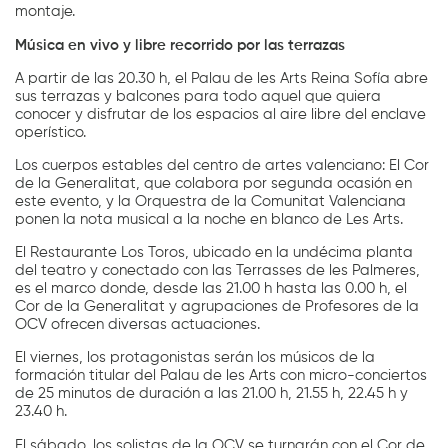
montaje.
Música en vivo y libre recorrido por las terrazas
A partir de las 20.30 h, el Palau de les Arts Reina Sofía abre
sus terrazas y balcones para todo aquel que quiera
conocer y disfrutar de los espacios al aire libre del enclave
operístico.
Los cuerpos estables del centro de artes valenciano: El Cor
de la Generalitat, que colabora por segunda ocasión en
este evento, y la Orquestra de la Comunitat Valenciana
ponen la nota musical a la noche en blanco de Les Arts.
El Restaurante Los Toros, ubicado en la undécima planta
del teatro y conectado con las Terrasses de les Palmeres,
es el marco donde, desde las 21.00 h hasta las 0.00 h, el
Cor de la Generalitat y agrupaciones de Profesores de la
OCV ofrecen diversas actuaciones.
El viernes, los protagonistas serán los músicos de la
formación titular del Palau de les Arts con micro-conciertos
de 25 minutos de duración a las 21.00 h, 21.55 h, 22.45 h y
23.40 h.
El sábado, los solistas de la OCV se turnarán con el Cor de