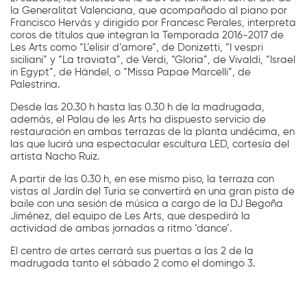
la Generalitat Valenciana, que acompañado al piano por
Francisco Hervás y dirigido por Francesc Perales, interpreta
coros de títulos que integran la Temporada 2016-2017 de
Les Arts como “L’elisir d’amore”, de Donizetti, “I vespri
siciliani” y “La traviata”, de Verdi, “Gloria”, de Vivaldi, “Israel
in Egypt”, de Händel, o “Missa Papae Marcelli”, de
Palestrina.
Desde las 20.30 h hasta las 0.30 h de la madrugada,
además, el Palau de les Arts ha dispuesto servicio de
restauración en ambas terrazas de la planta undécima, en
las que lucirá una espectacular escultura LED, cortesía del
artista Nacho Ruiz.
A partir de las 0.30 h, en ese mismo piso, la terraza con
vistas al Jardín del Turia se convertirá en una gran pista de
baile con una sesión de música a cargo de la DJ Begoña
Jiménez, del equipo de Les Arts, que despedirá la
actividad de ambas jornadas a ritmo ‘dance’.
El centro de artes cerrará sus puertas a las 2 de la
madrugada tanto el sábado 2 como el domingo 3.