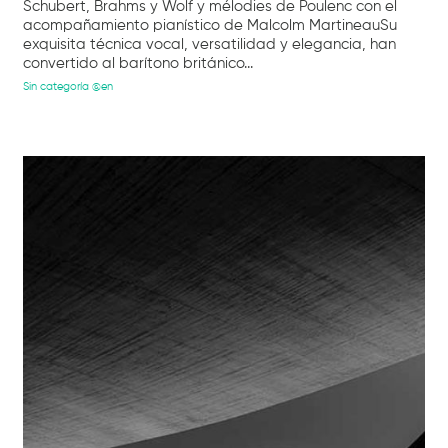
Schubert, Brahms y Wolf y mélodies de Poulenc con el
acompañamiento pianístico de Malcolm MartineauSu
exquisita técnica vocal, versatilidad y elegancia, han
convertido al barítono británico...
Sin categoría @en