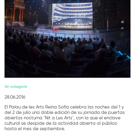
Diapositiva 1 de 1
Sin categoría
28.06.2016
El Palau de les Arts Reina Sofía celebra las noches del 1 y
del 2 de julio una doble edición de su jornada de puertas
abiertas nocturna ‘Nit a Les Arts’, con la que el enclave
cultural se despide de la actividad abierta al público
hasta el mes de septiembre.