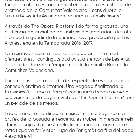
turisme i cultura és fonamental en la nostra estratègia de
promoció de la Comunitat Valenciana i, sens dubte, el
Palau de les Arts és un gran baluard a tots els nivells”.
A través de
The Opera Platform
i de forma gratuïta, una
audiència potencial de dos milions d’espectadors de tot el
món podrà gaudir de la primera nova producció que Les
Arts estrena en la Temporada 2016-2017.
La iniciativa inclou també l’emissió durant l’intermedi
d’entrevistes, i continguts audiovisuals entorn de Les Arts,
l’òpera de Donizetti i l’empremta de la Família Borja a la
Comunitat Valenciana.
L’únic requisit per a gaudir de l’espectacle és disposar de
connexió òptima a Internet. Una vegada finalitzada la
transmissió, ‘Lucrezia Borgia’ continuarà disponible per al
seu visionat en la pàgina web de ‘The Opera Platform’, per
un període de sis mesos.
Fabio Biondi, en la direcció musical, i Emilio Sagi, com a
artífex de la posada en escena, es troben immersos en els
últims assajos d’aquest melodrama musical, basat en el
retrat que va fer Victor Hugo de l’enigmàtica filla del papa
Alexandre VI.