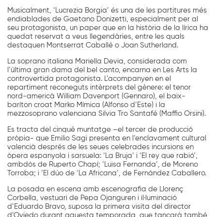
Musicalment, ‘Lucrezia Borgia’ és una de les partitures més
endiablades de Gaetano Donizetti, especialment per al
seu protagonista, un paper que en la història de la lírica ha
quedat reservat a veus llegendàries, entre les quals
destaquen Montserrat Caballé o Joan Sutherland.
La soprano italiana Mariella Devia, considerada com
l’última gran dama del bel canto, encarna en Les Arts la
controvertida protagonista. L’acompanyen en el
repartiment reconeguts intèrprets del gènere: el tenor
nord-americà William Davenport (Gennaro), el baix-
baríton croat Marko Mímica (Alfonso d’Este) i la
mezzosoprano valenciana Silvia Tro Santafé (Maffio Orsini).
Es tracta del cinqué muntatge –el tercer de producció
pròpia- que Emilio Sagi presenta en l’enclavament cultural
valencià després de les seues celebrades incursions en
òpera espanyola i sarsuela: ‘La Bruja’ i ‘El rey que rabió’,
ambdós de Ruperto Chapí; ‘Luisa Fernanda’, de Moreno
Torroba; i ‘El dúo de ‘La Africana’, de Fernández Caballero.
La posada en escena amb escenografia de Llorenç
Corbella, vestuari de Pepa Ojanguren i il·luminació
d’Eduardo Bravo, suposa la primera visita del director
d’Oviedo durant aquesta temporada, que tancarà també