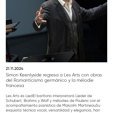
21.11.2024
Simon Keenlyside regresa a Les Arts con obras
del Romanticismo germánico y la mélodie
francesa
Les Arts és LiedEl barítono interpretará Lieder de
Schubert, Brahms y Wolf y mélodies de Poulenc con el
acompañamiento pianístico de Malcolm MartineauSu
exquisita técnica vocal, versatilidad y elegancia, han