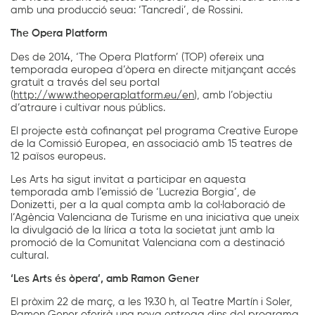
amb una producció seua: ‘Tancredi’, de Rossini.
The Opera Platform
Des de 2014, ‘The Opera Platform’ (TOP) ofereix una
temporada europea d’òpera en directe mitjançant accés
gratuït a través del seu portal
(
http://www.theoperaplatform.eu/en
), amb l’objectiu
d’atraure i cultivar nous públics.
El projecte està cofinançat pel programa Creative Europe
de la Comissió Europea, en associació amb 15 teatres de
12 països europeus.
Les Arts ha sigut invitat a participar en aquesta
temporada amb l’emissió de ‘Lucrezia Borgia’, de
Donizetti, per a la qual compta amb la col·laboració de
l’Agència Valenciana de Turisme en una iniciativa que uneix
la divulgació de la lírica a tota la societat junt amb la
promoció de la Comunitat Valenciana com a destinació
cultural.
‘Les Arts és òpera’, amb Ramon Gener
El pròxim 22 de març, a les 19.30 h, al Teatre Martín i Soler,
Ramon Gener oferirà una nova entrega dins del programa