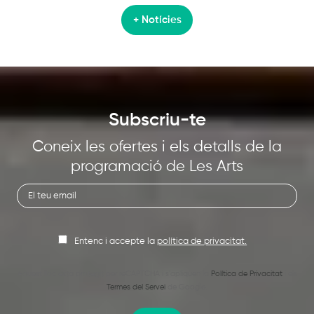
+ Notícies
Subscriu-te
Coneix les ofertes i els detalls de la
programació de Les Arts
Entenc i accepte la
política de privacitat.
Aquest lloc està protegit per reCAPTCHA i s’apliquen la
Política de Privacitat
i els
Termes del Servei
de Google.