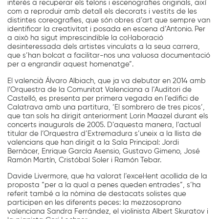
interés a recuperar els telons i escenografies originals, així
com a reproduir amb detall els decorats i vestits de les
distintes coreografies, que són obres d’art que sempre van
identificar la creativitat i posada en escena d’Antonio. Per
a això ha sigut imprescindible la col·laboració
desinteressada dels artistes vinculats a la seua carrera,
que s’han bolcat a facilitar-nos una valuosa documentació
per a engrandir aquest homenatge”.
El valencià Álvaro Albiach, que ja va debutar en 2014 amb
l’Orquestra de la Comunitat Valenciana a l’Auditori de
Castelló, es presenta per primera vegada en l’edifici de
Calatrava amb una partitura, ‘El sombrero de tres picos’,
que tan sols ha dirigit anteriorment Lorin Maazel durant els
concerts inaugurals de 2005. D’aquesta manera, l’actual
titular de l’Orquestra d’Extremadura s’uneix a la llista de
valencians que han dirigit a la Sala Principal: Jordi
Bernàcer, Enrique García Asensio, Gustavo Gimeno, José
Ramón Martín, Cristóbal Soler i Ramón Tebar.
Davide Livermore, que ha valorat l’excel·lent acollida de la
proposta “per a la qual a penes queden entrades”, s’ha
referit també a la nòmina de destacats solistes que
participen en les diferents peces: la mezzosoprano
valenciana Sandra Ferrández, el violinista Albert Skuratov i