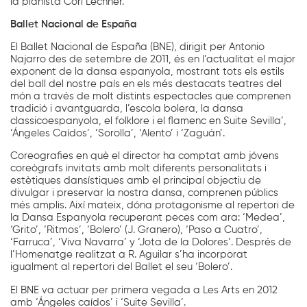
la pianista Cori Lechner.
Ballet Nacional de España
El Ballet Nacional de España (BNE), dirigit per Antonio
Najarro des de setembre de 2011, és en l’actualitat el major
exponent de la dansa espanyola, mostrant tots els estils
del ball del nostre país en els més destacats teatres del
món a través de molt distints espectacles que comprenen
tradició i avantguarda, l’escola bolera, la dansa
classicoespanyola, el folklore i el flamenc en Suite Sevilla’,
‘Ángeles Caídos’, ‘Sorolla’, ‘Alento’ i ‘Zaguán’.
Coreografies en què el director ha comptat amb jóvens
coreògrafs invitats amb molt diferents personalitats i
estètiques dansístiques amb el principal objectiu de
divulgar i preservar la nostra dansa, comprenen públics
més amplis. Així mateix, dóna protagonisme al repertori de
la Dansa Espanyola recuperant peces com ara: ‘Medea’,
‘Grito’, ‘Ritmos’, ‘Bolero’ (J. Granero), ‘Paso a Cuatro’,
‘Farruca’, ‘Viva Navarra’ y ‘Jota de la Dolores’. Després de
l’Homenatge realitzat a R. Aguilar s’ha incorporat
igualment al repertori del Ballet el seu ‘Bolero’.
El BNE va actuar per primera vegada a Les Arts en 2012
amb ‘Ángeles caídos’ i ‘Suite Sevilla’.