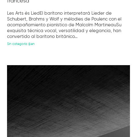
francesa
Les Arts és LiedEl barítono interpretará Lieder de
Schubert, Brahms y Wolf y mélodies de Poulenc con el
acompañamiento pianístico de Malcolm MartineauSu
exquisita técnica vocal, versatilidad y elegancia, han
convertido al barítono británico...
Sin categoría @en