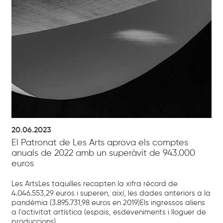
20.06.2023
El Patronat de Les Arts aprova els comptes
anuals de 2022 amb un superàvit de 943.000
euros
Les ArtsLes taquilles recapten la xifra rècord de
4.046.553,29 euros i superen, així, les dades anteriors a la
pandèmia (3.895.731,98 euros en 2019)Els ingressos aliens
a l’activitat artística (espais, esdeveniments i lloguer de
produccions)...