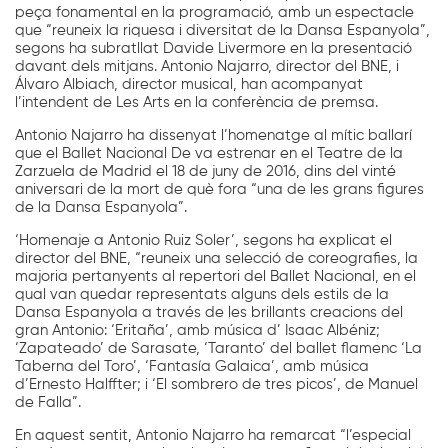
peça fonamental en la programació, amb un espectacle
que “reuneix la riquesa i diversitat de la Dansa Espanyola”,
segons ha subratllat Davide Livermore en la presentació
davant dels mitjans. Antonio Najarro, director del BNE, i
Álvaro Albiach, director musical, han acompanyat
l’intendent de Les Arts en la conferència de premsa.
Antonio Najarro ha dissenyat l’homenatge al mític ballarí
que el Ballet Nacional De va estrenar en el Teatre de la
Zarzuela de Madrid el 18 de juny de 2016, dins del vinté
aniversari de la mort de què fora “una de les grans figures
de la Dansa Espanyola”.
‘Homenaje a Antonio Ruiz Soler’, segons ha explicat el
director del BNE, “reuneix una selecció de coreografies, la
majoria pertanyents al repertori del Ballet Nacional, en el
qual van quedar representats alguns dels estils de la
Dansa Espanyola a través de les brillants creacions del
gran Antonio: ‘Eritaña’, amb música d’ Isaac Albéniz;
‘Zapateado’ de Sarasate, ‘Taranto’ del ballet flamenc ‘La
Taberna del Toro’, ‘Fantasía Galaica’, amb música
d’Ernesto Halffter; i ‘El sombrero de tres picos’, de Manuel
de Falla”.
En aquest sentit, Antonio Najarro ha remarcat “l’especial