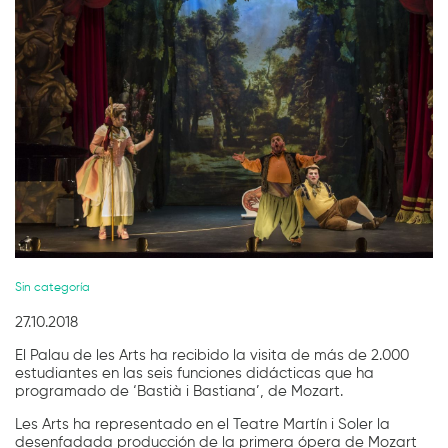
Diapositiva 1 de 1
Sin categoría
27.10.2018
El Palau de les Arts ha recibido la visita de más de 2.000
estudiantes en las seis funciones didácticas que ha
programado de ‘Bastià i Bastiana’, de Mozart.
Les Arts ha representado en el Teatre Martín i Soler la
desenfadada producción de la primera ópera de Mozart