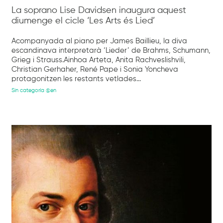
La soprano Lise Davidsen inaugura aquest
diumenge el cicle ‘Les Arts és Lied’
Acompanyada al piano per James Baillieu, la diva
escandinava interpretarà ‘Lieder’ de Brahms, Schumann,
Grieg i Strauss.Ainhoa Arteta, Anita Rachveslishvili,
Christian Gerhaher, René Pape i Sonia Yoncheva
protagonitzen les restants vetlades...
Sin categoría @en