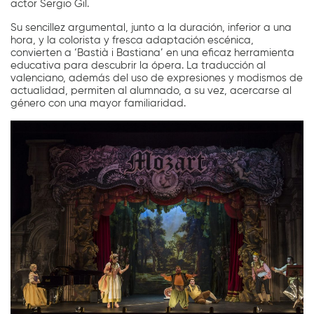
actor Sergio Gil.
Su sencillez argumental, junto a la duración, inferior a una
hora, y la colorista y fresca adaptación escénica,
convierten a ‘Bastià i Bastiana’ en una eficaz herramienta
educativa para descubrir la ópera. La traducción al
valenciano, además del uso de expresiones y modismos de
actualidad, permiten al alumnado, a su vez, acercarse al
género con una mayor familiaridad.