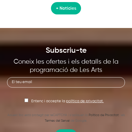
+ Notícies
Subscriu-te
Coneix les ofertes i els detalls de la
programació de Les Arts
Entenc i accepte la
política de privacitat.
Aquest lloc està protegit per reCAPTCHA i s’apliquen la
Política de Privacitat
i els
Termes del Servei
de Google.