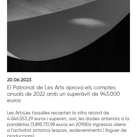
20.06.2023
El Patronat de Les Arts aprova els comptes
anuals de 2022 amb un superàvit de 943.000
euros
Les ArtsLes taquilles recapten la xifra rècord de
4.046.553,29 euros i superen, així, les dades anteriors a la
pandèmia (3.895.731,98 euros en 2019)Els ingressos aliens
a l’activitat artística (espais, esdeveniments i lloguer de
produccions)...