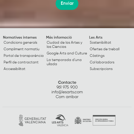
Enviar
Normatives internes
Més informació
Les Arts
Condicions generals
Ciudad de las Artes y
Sostenibilitat
las Ciencias
Compliment normatiu
Ofertes de treball
Google Arts and Culture
Portal de transparència
Càstings
La temporada d'una
Perfil de contractant
Col·laboradors
ullada
Accessibilitat
Subscripcions
Contacte
961 975 900
info@lesarts.com
Com arribar