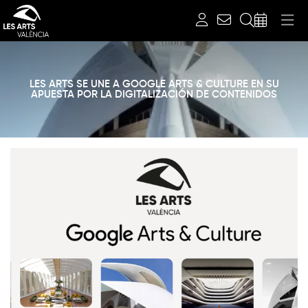
Cerca
LES ARTS SE UNE A GOOGLE ARTS & CULTURE EN SU
APUESTA POR LA DIGITALIZACIÓN DE CONTENIDOS
Diapositiva 1 de 1: Notícies