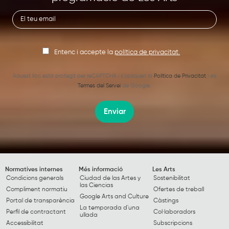
Entenc i accepte la
política de privacitat.
Aquest lloc està protegit per reCAPTCHA i s’apliquen la
Política de Privacitat
i els
Termes del Servei
de Google.
Enviar
Normatives internes
Més informació
Les Arts
Condicions generals
Ciudad de las Artes y
Sostenibilitat
las Ciencias
Compliment normatiu
Ofertes de treball
Google Arts and Culture
Portal de transparència
Càstings
La temporada d'una
Perfil de contractant
Col·laboradors
ullada
Accessibilitat
Subscripcions