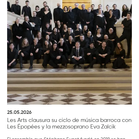
25.05.2026
Les Arts clausura su ciclo de música barroca con
Les Épopées y la mezzosoprano Eva Zaïcik