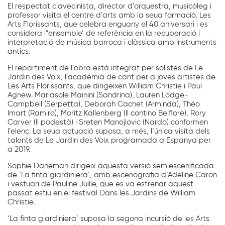
El respectat clavecinista, director d’orquestra, musicòleg i
professor visita el centre d’arts amb la seua formació, Les
Arts Florissants, que celebra enguany el 40 aniversari i es
considera l”ensemble’ de referència en la recuperació i
interpretació de música barroca i clàssica amb instruments
antics.
El repartiment de l’obra està integrat per solistes de Le
Jardin des Voix, l’acadèmia de cant per a joves artistes de
Les Arts Florissants, que dirigeixen William Christie i Paul
Agnew. Mariasole Mainini (Sandrina), Lauren Lodge-
Campbell (Serpetta), Deborah Cachet (Arminda), Théo
Imart (Ramiro), Moritz Kallenberg (Il contino Belfiore), Rory
Carver (Il podestà) i Sreten Manojlovic (Nardo) conformen
l’elenc. La seua actuació suposa, a més, l’única visita dels
talents de Le Jardin des Voix programada a Espanya per
a 2019.
Sophie Daneman dirigeix aquesta versió semiescenificada
de ‘La finta giardiniera’, amb escenografia d’Adeline Caron
i vestuari de Pauline Juille, que es va estrenar aquest
passat estiu en el festival Dans les Jardins de William
Christie.
‘La finta giardiniera’ suposa la segona incursió de les Arts