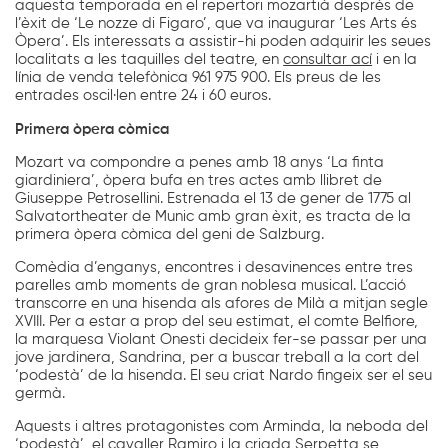
aquesta temporada en el repertori mozartià després de
l’èxit de ‘Le nozze di Figaro’, que va inaugurar ‘Les Arts és
Òpera’. Els interessats a assistir-hi poden adquirir les seues
localitats a les taquilles del teatre, en
consultar ací
i en la
línia de venda telefònica 961 975 900. Els preus de les
entrades oscil·len entre 24 i 60 euros.
Primera òpera còmica
Mozart va compondre a penes amb 18 anys ‘La finta
giardiniera’, òpera bufa en tres actes amb llibret de
Giuseppe Petrosellini. Estrenada el 13 de gener de 1775 al
Salvatortheater de Munic amb gran èxit, es tracta de la
primera òpera còmica del geni de Salzburg.
Comèdia d’enganys, encontres i desavinences entre tres
parelles amb moments de gran noblesa musical. L’acció
transcorre en una hisenda als afores de Milà a mitjan segle
XVIII. Per a estar a prop del seu estimat, el comte Belfiore,
la marquesa Violant Onesti decideix fer-se passar per una
jove jardinera, Sandrina, per a buscar treball a la cort del
‘podestà’ de la hisenda. El seu criat Nardo fingeix ser el seu
germà.
Aquests i altres protagonistes com Arminda, la neboda del
‘podestà’, el cavaller Ramiro i la criada Serpetta se