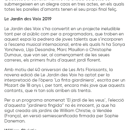
submergeixen en un alegre caos en tres actes, en els quals
totes les parelles d’amants tenen el seu propi final feliç.
Le Jardin des Voix 2019
Le Jardin des Voix s’ha convertit en un projecte ineludible
tant per al públic com per a programadors, que troben en
aquest espai la pedrera de joves talents que s’incorporen
a l’escena musical internacional, entre els quals hi ha Sonya
Yoncheva, Llija Desandre, Marc Mauillon o Christophe
Dumaux, que van ser, al començament de les seues
carreres, els primers fruits d’aquest jardí florent.
Amb motiu del 40 aniversari de Les Arts Florissants, la
novena edició de Le Jardin des Voix ha optat per la
interpretació de l’òpera ‘La finta giardiniera’, escrita per un
Mozart de 18 anys i, per tant, encara més jove que aquests
cantants, que ni tan sols arriben als trenta.
Per a un programa anomenat ‘El jardí de les veus’, l’elecció
d’aquesta “jardinera fingida” no és innocent, ja que ha
sigut creada als jardins de William Christie, a Vendée
(França), en versió semiescenificada firmada per Sophie
Daneman.