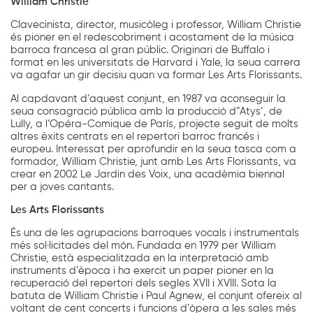
William Christie
Clavecinista, director, musicòleg i professor, William Christie
és pioner en el redescobriment i acostament de la música
barroca francesa al gran públic. Originari de Buffalo i
format en les universitats de Harvard i Yale, la seua carrera
va agafar un gir decisiu quan va formar Les Arts Florissants.
Al capdavant d’aquest conjunt, en 1987 va aconseguir la
seua consagració pública amb la producció d”Atys’, de
Lully, a l’Opéra-Comique de París, projecte seguit de molts
altres èxits centrats en el repertori barroc francés i
europeu. Interessat per aprofundir en la seua tasca com a
formador, William Christie, junt amb Les Arts Florissants, va
crear en 2002 Le Jardin des Voix, una acadèmia biennal
per a joves cantants.
Les Arts Florissants
És una de les agrupacions barroques vocals i instrumentals
més sol·licitades del món. Fundada en 1979 per William
Christie, està especialitzada en la interpretació amb
instruments d’època i ha exercit un paper pioner en la
recuperació del repertori dels segles XVII i XVIII. Sota la
batuta de William Christie i Paul Agnew, el conjunt ofereix al
voltant de cent concerts i funcions d’òpera a les sales més